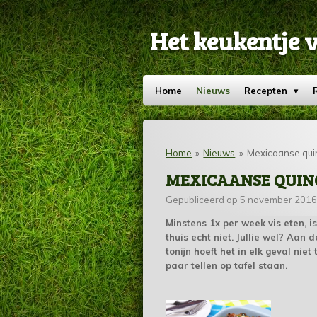
Ga
direct
Het keukentje 
naar
de
hoofdinhoud
Home
Nieuws
Recepten
Home
»
Nieuws
»
Mexicaanse quin
MEXICAANSE QUIN
Gepubliceerd op 5 november 2016
Minstens 1x per week vis eten, is
thuis echt niet. Jullie wel? Aa
tonijn hoeft het in elk geval niet
paar tellen op tafel staan.