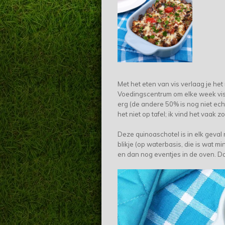
Met het eten van vis verlaag je het
Voedingscentrum om elke week vis 
erg (de andere 50% is nog niet echt
het niet op tafel; ik vind het vaak 
Deze quinoaschotel is in elk geval 
blikje (op waterbasis, die is wat m
en dan nog eventjes in de oven. Da