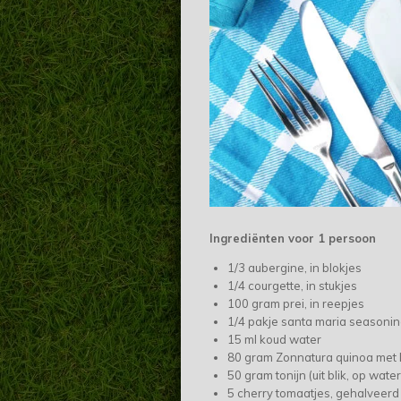
Ingrediënten voor 1 persoon
1/3 aubergine, in blokjes
1/4 courgette, in stukjes
100 gram prei, in reepjes
1/4 pakje santa maria seasoning
15 ml koud water
80 gram Zonnatura quinoa met 
50 gram tonijn (uit blik, op wate
5 cherry tomaatjes, gehalveerd