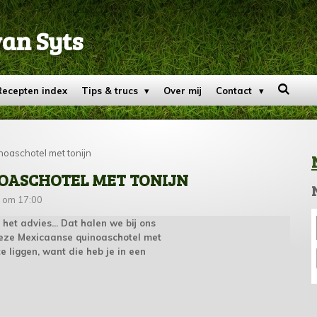
van Syts
Recepten index
Tips & trucs
Over mij
Contact
oaschotel met tonijn
OASCHOTEL MET TONIJN
 om 17:00
 het advies... Dat halen we bij ons
n deze Mexicaanse quinoaschotel met
 te liggen, want die heb je in een