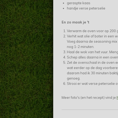
geraspte kaas
handje verse peterselie
En zo maak je 't
Verwarm de oven voor op 200 
Verhit wat olie of boter in een
Voeg daarna de seasoning mix e
nog 1-2 minuten.
Haal de wok van het vuur. Meng 
Schep alles daarna in een oven
Zet de ovenschaal in de oven en
wat eerder op de dag voorbereid
daarom had ik 30 minuten baktij
genoeg.
Strooi er wat verse peterselie 
Meer foto's (en het recept) vind je