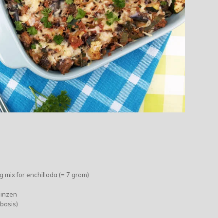
 mix for enchillada (= 7 gram)
linzen
rbasis)