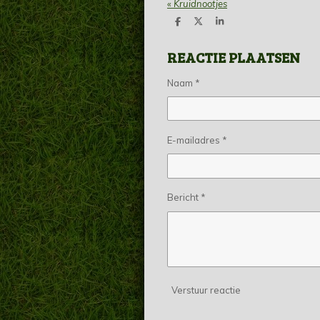
«
Kruidnootjes
D
D
S
e
e
h
l
e
a
REACTIE PLAATSEN
e
l
r
n
e
Naam *
E-mailadres *
Bericht *
Verstuur reactie