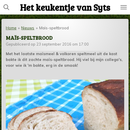
Het keukentje van Syts
Ga
direct
naar
de
Home
»
Nieuws
»
Maïs-speltbrood
hoofdinhoud
MAÏS-SPELTBROOD
Gepubliceerd op 23 september 2016 om 17:00
Met het laatste maïsmeel & volkoren speltmeel uit de kast
bakte ik dit zachte maïs-speltbrood. Hij viel bij mijn collega's,
voor wie ik 'm bakte, erg in de smaak!