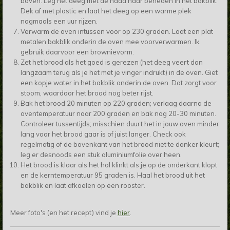
boven. Leg het deeg met de naad naar beneden in het bakblik.
Dek af met plastic en laat het deeg op een warme plek
nogmaals een uur rijzen.
Verwarm de oven intussen voor op 230 graden. Laat een plat
metalen bakblik onderin de oven mee voorverwarmen. Ik
gebruik daarvoor een brownievorm.
Zet het brood als het goed is gerezen (het deeg veert dan
langzaam terug als je het met je vinger indrukt) in de oven. Giet
een kopje water in het bakblik onderin de oven. Dat zorgt voor
stoom, waardoor het brood nog beter rijst.
Bak het brood 20 minuten op 220 graden; verlaag daarna de
oventemperatuur naar 200 graden en bak nog 20-30 minuten.
Controleer tussentijds; misschien duurt het in jouw oven minder
lang voor het brood gaar is of juist langer. Check ook
regelmatig of de bovenkant van het brood niet te donker kleurt;
leg er desnoods een stuk aluminiumfolie over heen.
Het brood is klaar als het hol klinkt als je op de onderkant klopt
en de kerntemperatuur 95 graden is. Haal het brood uit het
bakblik en laat afkoelen op een rooster.
Meer foto's (en het recept) vind je
hier
.