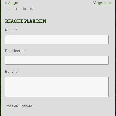
«
Vorige
Volgende
»
D
D
S
D
e
e
h
e
l
e
a
l
REACTIE PLAATSEN
e
l
r
e
n
e
n
Naam *
E-mailadres *
Bericht *
Verstuur reactie