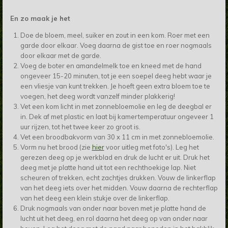
En zo maak je het
Doe de bloem, meel, suiker en zout in een kom. Roer met een
garde door elkaar. Voeg daarna de gist toe en roer nogmaals
door elkaar met de garde.
Voeg de boter en amandelmelk toe en kneed met de hand
ongeveer 15-20 minuten, tot je een soepel deeg hebt waar je
een vliesje van kunt trekken. Je hoeft geen extra bloem toe te
voegen, het deeg wordt vanzelf minder plakkerig!
Vet een kom licht in met zonnebloemolie en leg de deegbal er
in. Dek af met plastic en laat bij kamertemperatuur ongeveer 1
uur rijzen, tot het twee keer zo groot is.
Vet een broodbakvorm van 30 x 11 cm in met zonnebloemolie.
Vorm nu het brood (zie
hier
voor uitleg met foto's). Leg het
gerezen deeg op je werkblad en druk de lucht er uit. Druk het
deeg met je platte hand uit tot een rechthoekige lap. Niet
scheuren of trekken, echt zachtjes drukken. Vouw de linkerflap
van het deeg iets over het midden. Vouw daarna de rechterflap
van het deeg een klein stukje over de linkerflap.
Druk nogmaals van onder naar boven met je platte hand de
lucht uit het deeg, en rol daarna het deeg op van onder naar