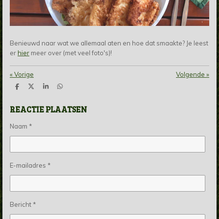
Benieuwd naar wat we allemaal aten en hoe dat smaakte? Je leest
er
hier
meer over (met veel foto's)!
«
Vorige
Volgende
»
D
D
S
D
e
e
h
e
l
e
a
l
REACTIE PLAATSEN
e
l
r
e
n
e
n
Naam *
E-mailadres *
Bericht *