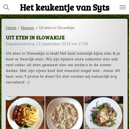
Het keukentje van Syts
Ga
direct
naar
de
Home
»
Nieuws
»
Uit eten in Slowakije
hoofdinhoud
UIT ETEN IN SLOWAKIJE
Gepubliceerd op 12 september 2016 om 17:00
Uit eten in Slowakije is leuk! Het kost namelijk bijna niks & je
kunt er heerlijk eten. Wij zijn tijdens onze vakantie dan ook
veel vaker uit eten geweest dan we anders in de zomer
deden. Met zijn vijven kost dat meestal nogal wat... maar dit
keer was 't prima te doen! En dat vonden wij natuurlijk érg
vervelend :-)