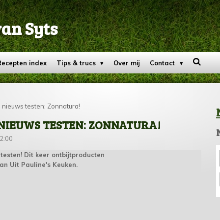
van Syts
Recepten index
Tips & trucs
Over mij
Contact
s nieuws testen: Zonnatura!
 NIEUWS TESTEN: ZONNATURA!
12:00
testen! Dit keer ontbijtproducten
an Uit Pauline's Keuken.