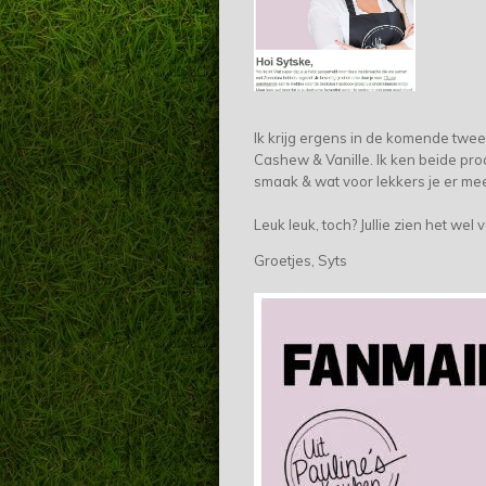
Ik krijg ergens in de komende tw
Cashew & Vanille. Ik ken beide pr
smaak & wat voor lekkers je er me
Leuk leuk, toch? Jullie zien het wel
Groetjes, Syts