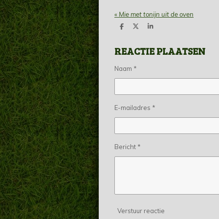
«
Mie met tonijn uit de oven
D
D
S
e
e
h
l
e
a
REACTIE PLAATSEN
e
l
r
n
e
Naam *
E-mailadres *
Bericht *
Verstuur reactie