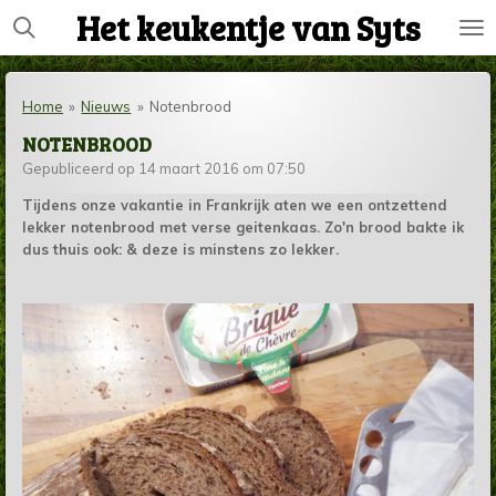
Het keukentje van Syts
Ga
direct
naar
de
Home
»
Nieuws
»
Notenbrood
hoofdinhoud
NOTENBROOD
Gepubliceerd op 14 maart 2016 om 07:50
Tijdens onze vakantie in Frankrijk aten we een ontzettend
lekker notenbrood met verse geitenkaas. Zo'n brood bakte ik
dus thuis ook: & deze is minstens zo lekker.