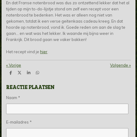
En dat Franse notenbrood was dus zo ontzettend lekker dat het al
tijden op mijn to-do-lijstje stond om zelf een recept voor een
notenbrood te bedenken. Het was er alleen nog niet van
gekomen, totdat ik een verse geitenkaas cadeau kreeg. En dat
hoorde op notenbrood, vond ik. Goede reden om aan de slag te
gaan... en wat was het lekker. Ik waande mij bijna weer in
Frankrijk. Dit brood gaan we vaker bakken!
Het recept vind je
hier
.
«
Vorige
Volgende
»
D
D
S
D
e
e
h
e
l
e
a
l
REACTIE PLAATSEN
e
l
r
e
n
e
n
Naam *
E-mailadres *