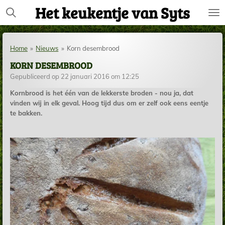
Het keukentje van Syts
Ga
direct
naar
de
Home
»
Nieuws
»
Korn desembrood
hoofdinhoud
KORN DESEMBROOD
Gepubliceerd op 22 januari 2016 om 12:25
Kornbrood is het één van de lekkerste broden - nou ja, dat
vinden wij in elk geval. Hoog tijd dus om er zelf ook eens eentje
te bakken.