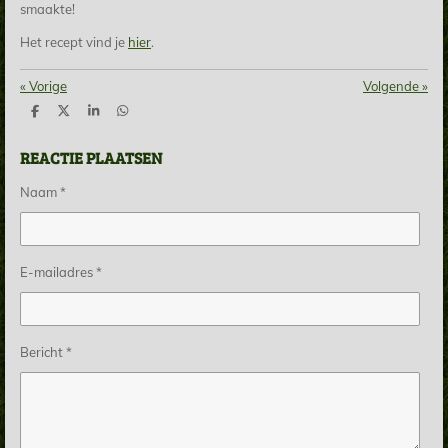
smaakte!
Het recept vind je
hier
.
«
Vorige
Volgende
»
D
D
S
D
e
e
h
e
l
e
a
l
REACTIE PLAATSEN
e
l
r
e
n
e
n
Naam *
E-mailadres *
Bericht *