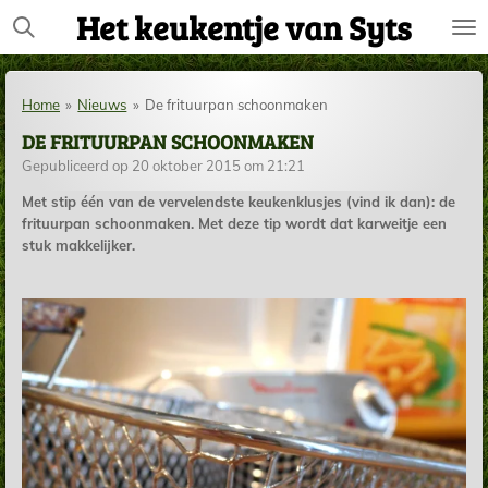
Het keukentje van Syts
Ga
direct
naar
de
Home
»
Nieuws
»
De frituurpan schoonmaken
hoofdinhoud
DE FRITUURPAN SCHOONMAKEN
Gepubliceerd op 20 oktober 2015 om 21:21
Met stip één van de vervelendste keukenklusjes (vind ik dan): de
frituurpan schoonmaken. Met deze tip wordt dat karweitje een
stuk makkelijker.