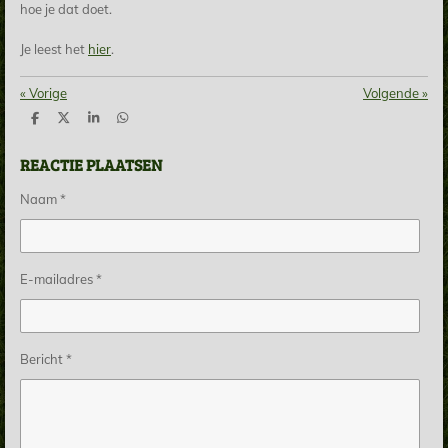
hoe je dat doet.
Je leest het
hier
.
«
Vorige
Volgende
»
D
D
S
D
e
e
h
e
l
e
a
l
REACTIE PLAATSEN
e
l
r
e
n
e
n
Naam *
E-mailadres *
Bericht *