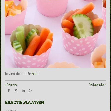
Je vind de ideeën
hier
.
«
Vorige
Volgende
»
D
D
S
D
e
e
h
e
l
e
a
l
REACTIE PLAATSEN
e
l
r
e
n
e
n
Naam *