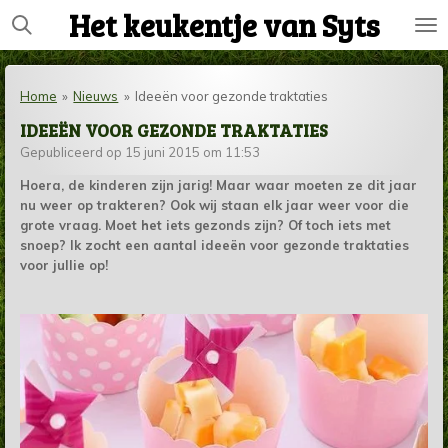
Het keukentje van Syts
Ga
direct
naar
de
Home
»
Nieuws
»
Ideeën voor gezonde traktaties
hoofdinhoud
IDEEËN VOOR GEZONDE TRAKTATIES
Gepubliceerd op 15 juni 2015 om 11:53
Hoera, de kinderen zijn jarig! Maar waar moeten ze dit jaar
nu weer op trakteren? Ook wij staan elk jaar weer voor die
grote vraag. Moet het iets gezonds zijn? Of toch iets met
snoep? Ik zocht een aantal ideeën voor gezonde traktaties
voor jullie op!