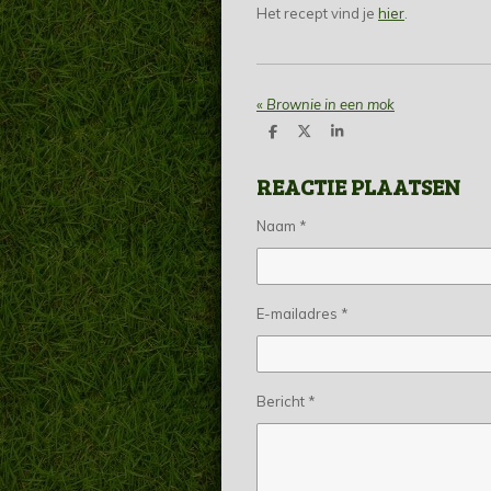
Het recept vind je
hier
.
«
Brownie in een mok
D
D
S
e
e
h
l
e
a
REACTIE PLAATSEN
e
l
r
n
e
Naam *
E-mailadres *
Bericht *