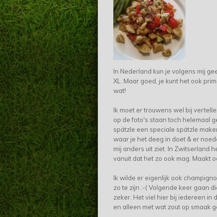
In Nederland kun je volgens mij ge
XL. Maar goed, je kunt het ook prim
wat!
Ik moet er trouwens wel bij vertellen 
op de foto's staan toch helemaal ge
spätzle een speciale
spätzle maker
waar je het deeg in doet & er noedels
mij anders uit ziet. In Zwitserland
vanuit dat het zo ook mag. Maakt oo
Ik wilde er eigenlijk ook champigno
zo te zijn :-( Volgende keer gaan 
zeker. Het viel hier bij iedereen i
en alleen met wat zout op smaak ge