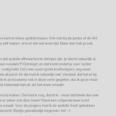
en kant en klare spätzle kopen. Ook niet bij de Jumbo of de AH
a zelf maken, al kost dat wel even tijd. Maar dan heb je ook
dat spätzle officieel korte sliertjes zijn. Je dacht natuurlijk al,
en noedels?!? Dat klopt, en dat komt omdat je voor 'echte'
 nodig hebt. Da's een soort grote knoflookpers zeg maar,
 uit perst. En die had ik natuurlijk niet. Vandaar dat het er bij
 heb ik ze trouwens ook in deze vorm gegeten, dus ik ga er maar
k helemaal niet uit, als het maar smaakt.
ns bij maken. Die had ik nog, dacht ik - maar dat bleek dus niet
die er zeker ook door heen! Want een volgende keer komt
n de smaak. Voor de jongens had ik de spätzle 'kaal' gebakken
bracht. Beetje gemakkelijk beginnen, hè! :-)