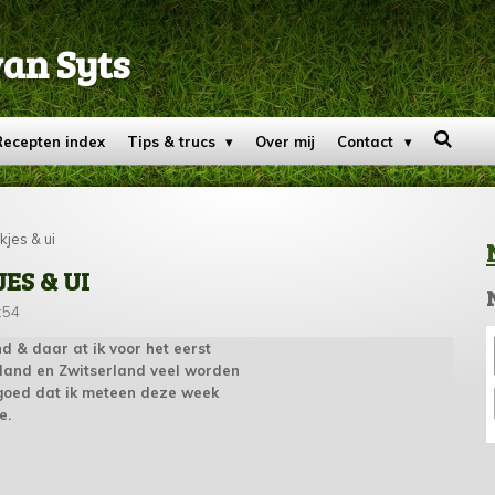
van Syts
Recepten index
Tips & trucs
Over mij
Contact
kjes & ui
ES & UI
:54
d & daar at ik voor het eerst
tsland en Zwitserland veel worden
goed dat ik meteen deze week
e.