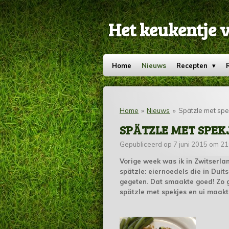
Ga
direct
Het keukentje 
naar
de
hoofdinhoud
Home
Nieuws
Recepten
Home
»
Nieuws
»
Spätzle met spe
SPÄTZLE MET SPEKJ
Gepubliceerd op 7 juni 2015 om 21
Vorige week was ik in Zwitserlan
spätzle: eiernoedels die in Dui
gegeten. Dat smaakte goed! Zo 
spätzle met spekjes en ui maakt