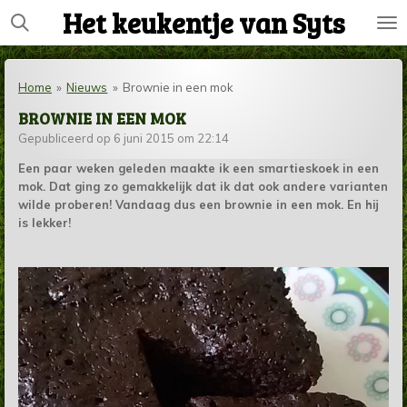
Het keukentje van Syts
Ga
direct
naar
de
Home
»
Nieuws
»
Brownie in een mok
hoofdinhoud
BROWNIE IN EEN MOK
Gepubliceerd op 6 juni 2015 om 22:14
Een paar weken geleden maakte ik een smartieskoek in een
mok. Dat ging zo gemakkelijk dat ik dat ook andere varianten
wilde proberen! Vandaag dus een brownie in een mok. En hij
is lekker!