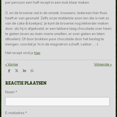
per persoon een half recept in een mok klaar maken.
O, en de brownie viel in de smaak, trouwens. Iedereen hier thuis
heeft er van gesmuld. Zelfs onze middelste zoon (en die is niet zo
van de cake & koekjes). Je kunt de brownie nog lekkerder maken
door, als hij is afgekoeld, er een lekkere laag chocolade over heen
te gieten (even au-bain-marie smelten, er over gieten en laten
afkoelen). Of door brokken pure chocolade door het beslag te
mengen, voordat je 'm in de magnetron schuift. Lekker... :-)
Het recept vind je
hier
.
«
Vorige
Volgende
»
D
D
S
D
e
e
h
e
l
e
a
l
REACTIE PLAATSEN
e
l
r
e
n
e
n
Naam *
E-mailadres *