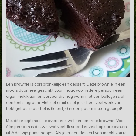
Een brownie is oorspronkelijk een dessert. Deze brownie in een
mok is daar heel geschikt voor: maak voor iedere persoon een
eigen mok klaar, en serveer die nog warm met een bolletje ijs of
een toef slagroom. Het ziet er uit alsof je er heel veel werk van
hebt gehad, maar het is (letterlijk) in een paar minuten gepiept!
Met dit recept maak je overigens wel een enorme brownie. Voor
één persoon is dat wel wat veel. Ik sneed er zes hapklare punten
uit & dat zijn prima hapjes. Als je er een dessert van maakt zou ik