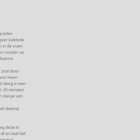
graden.
pier beklede
n in de oven.
n rooster ze
 daarna
 zout door
door heen.
t deeg in een
0-15 minuten
 vliesje van
met daarop
eg deze in
f en laat het
minuten