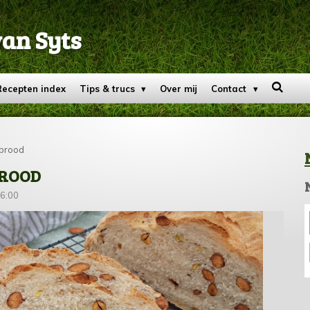
van Syts
Recepten index
Tips & trucs
Over mij
Contact
brood
BROOD
16:00