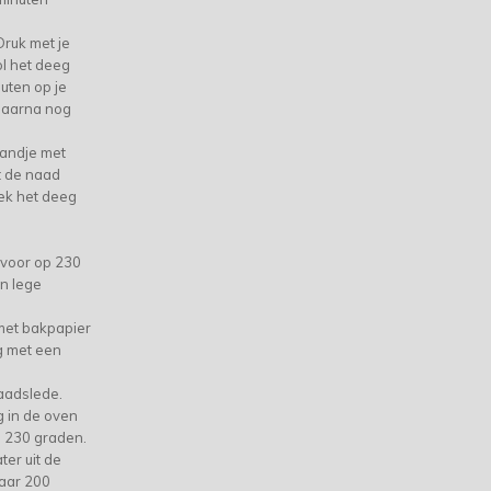
Druk met je
ol het deeg
nuten op je
daarna nog
mandje met
t de naad
Dek het deeg
voor op 230
n lege
met bakpapier
g met een
raadslede.
g in de oven
p 230 graden.
er uit de
naar 200