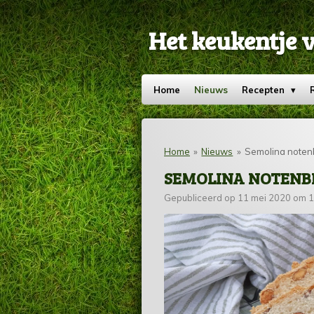
Ga
direct
Het keukentje 
naar
de
hoofdinhoud
Home
Nieuws
Recepten
Home
»
Nieuws
»
Semolina noten
SEMOLINA NOTEN
Gepubliceerd op 11 mei 2020 om 