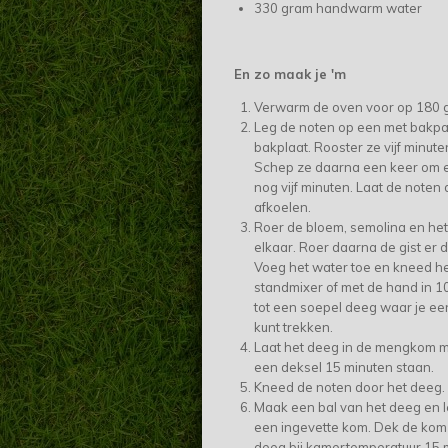
330 gram handwarm water
En zo maak je 'm
Verwarm de oven voor op 180 
Leg de noten op een met bakpa
bakplaat. Rooster ze vijf minute
Schep ze daarna een keer om e
nog vijf minuten. Laat de noten
afkoelen.
Roer de bloem, semolina en het
elkaar. Roer daarna de gist er 
Voeg het water toe en kneed he
standmixer of met de hand in 1
tot een soepel deeg waar je een
kunt trekken.
Laat het deeg in de mengkom 
een deksel 15 minuten staan.
Kneed de noten door het deeg.
Maak een bal van het deeg en l
een ingevette kom. Dek de kom a
deeg bij kamertemperatuur 15 