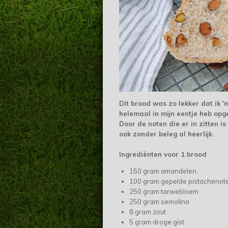
Dit brood was zo lekker dat ik '
helemaal in mijn eentje heb opge
Door de noten die er in zitten is
ook zonder beleg al heerlijk.
Ingrediënten voor 1 brood
150 gram amandelen
100 gram gepelde pistachenot
250 gram tarwebloem
250 gram semolina
8 gram zout
5 gram droge gist