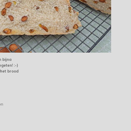
m bijna
geten! :-)
 het brood
en