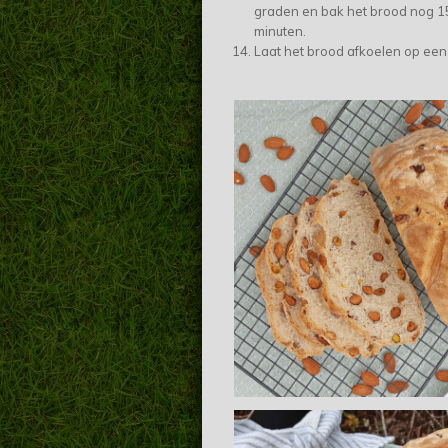
graden en bak het brood nog 1
minuten.
Laat het brood afkoelen op een