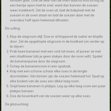
minuten gaar. Doe de deur van de oven daarna voorzichtig op
een kiertje open (niet te snel, want dan kunnen de soezen
weer inzakken!). Zet de oven uit, laat de bakplaat met de
soezen in de oven staan en laat de soezen daar met de
ovendeur half open helemaal afkoelen.
De vulling:
Klop de slagroom stijf. Doe er al kloppend de suiker en klopfix
door. Zet de opgeklopte slagroom in de koelkast om verder op
te stijven.
Prak twee bananen met een vork tot moes, of pureer ze met
een staafmixer (als je geen stukjes door de room wilt). Spatel
de bananenpuree door de slagroom.
Schep de bananenroom in een spuitzak.
Knip met een schone schaar elke soes in de lengte
doormidden. Van binnen zijn de soezen helemaal hol. Spuit op
elke bodem van de soes een dikke laag room.
Snijd twee bananen in plakjes. Leg op elke laag room een paar
plakjes banaan.
Doe de bovenkant van de soezen weer op elke soes.
De glazuurlaag: