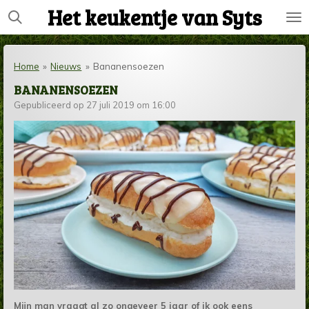
Het keukentje van Syts
Ga
direct
naar
de
Home
»
Nieuws
»
Bananensoezen
hoofdinhoud
BANANENSOEZEN
Gepubliceerd op 27 juli 2019 om 16:00
Mijn man vraagt al zo ongeveer 5 jaar of ik ook eens