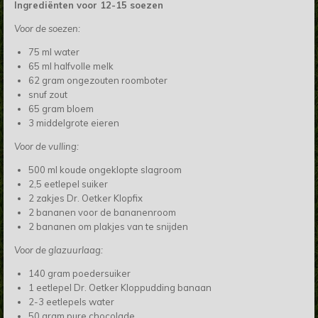
Ingrediënten voor 12-15 soezen
Voor de soezen:
75 ml water
65 ml halfvolle melk
62 gram ongezouten roomboter
snuf zout
65 gram bloem
3 middelgrote eieren
Voor de vulling:
500 ml koude ongeklopte slagroom
2,5 eetlepel suiker
2 zakjes Dr. Oetker Klopfix
2 bananen voor de bananenroom
2 bananen om plakjes van te snijden
Voor de glazuurlaag:
140 gram poedersuiker
1 eetlepel Dr. Oetker Kloppudding banaan
2-3 eetlepels water
50 gram pure chocolade