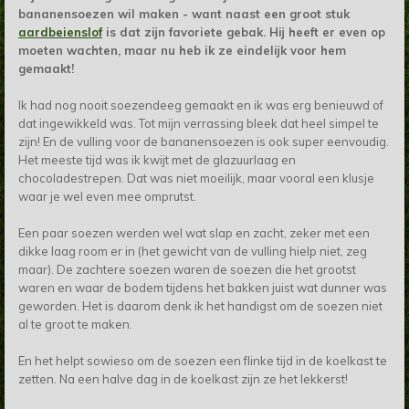
bananensoezen wil maken - want naast een groot stuk
aardbeienslof
is dat zijn favoriete gebak. Hij heeft er even op
moeten wachten, maar nu heb ik ze eindelijk voor hem
gemaakt!
Ik had nog nooit soezendeeg gemaakt en ik was erg benieuwd of
dat ingewikkeld was. Tot mijn verrassing bleek dat heel simpel te
zijn! En de vulling voor de bananensoezen is ook super eenvoudig.
Het meeste tijd was ik kwijt met de glazuurlaag en
chocoladestrepen. Dat was niet moeilijk, maar vooral een klusje
waar je wel even mee omprutst.
Een paar soezen werden wel wat slap en zacht, zeker met een
dikke laag room er in (het gewicht van de vulling hielp niet, zeg
maar). De zachtere soezen waren de soezen die het grootst
waren en waar de bodem tijdens het bakken juist wat dunner was
geworden. Het is daarom denk ik het handigst om de soezen niet
al te groot te maken.
En het helpt sowieso om de soezen een flinke tijd in de koelkast te
zetten. Na een halve dag in de koelkast zijn ze het lekkerst!