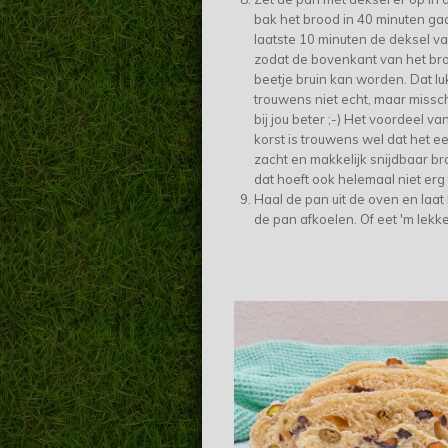
bak het brood in 40 minuten gaa
laatste 10 minuten de deksel v
zodat de bovenkant van het br
beetje bruin kan worden. Dat lukt
trouwens niet echt, maar missc
bij jou beter ;-) Het voordeel v
korst is trouwens wel dat het e
zacht en makkelijk snijdbaar bro
dat hoeft ook helemaal niet erg t
Haal de pan uit de oven en laat 
de pan afkoelen. Of eet 'm lekk