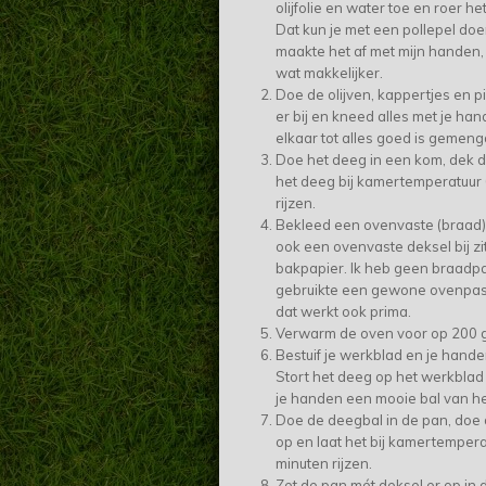
olijfolie en water toe en roer he
Dat kun je met een pollepel doe
maakte het af met mijn handen, 
wat makkelijker.
Doe de olijven, kappertjes en 
er bij en kneed alles met je ha
elkaar tot alles goed is gemeng
Doe het deeg in een kom, dek di
het deeg bij kamertemperatuur 
rijzen.
Bekleed een ovenvaste (braad
ook een ovenvaste deksel bij zi
bakpapier. Ik heb geen braadpa
gebruikte een gewone ovenpas
dat werkt ook prima.
Verwarm de oven voor op 200 
Bestuif je werkblad en je hand
Stort het deeg op het werkbla
je handen een mooie bal van he
Doe de deegbal in de pan, doe 
op en laat het bij kamertempera
minuten rijzen.
Zet de pan mét deksel er op in 