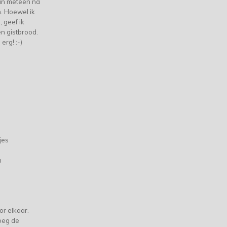
an meteen na
. Hoewel ik
 geef ik
n gistbrood.
 erg! :-)
jes
n
or elkaar.
oeg de