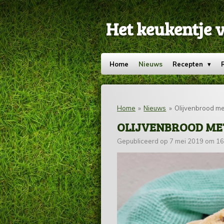
Ga
direct
Het keukentje 
naar
de
hoofdinhoud
Home
Nieuws
Recepten
Home
»
Nieuws
»
Olijvenbrood me
OLIJVENBROOD ME
Gepubliceerd op 7 mei 2019 om 16