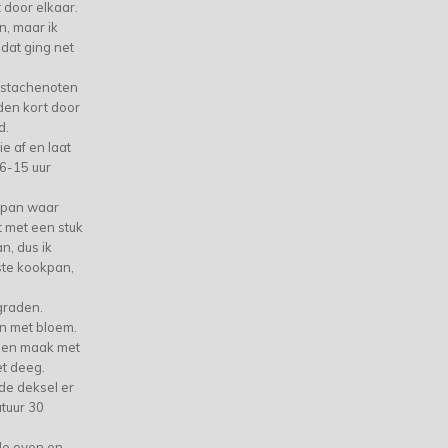
t door elkaar.
n, maar ik
dat ging net
pistachenoten
nden kort door
d.
e af en laat
6-15 uur
)pan waar
t met een stuk
n, dus ik
te kookpan,
graden.
en met bloem.
d en maak met
t deeg.
de deksel er
tuur 30
de oven en