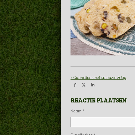
«
Cannelloni met spinazie & kip
D
D
S
e
e
h
l
e
a
REACTIE PLAATSEN
e
l
r
n
e
Naam *