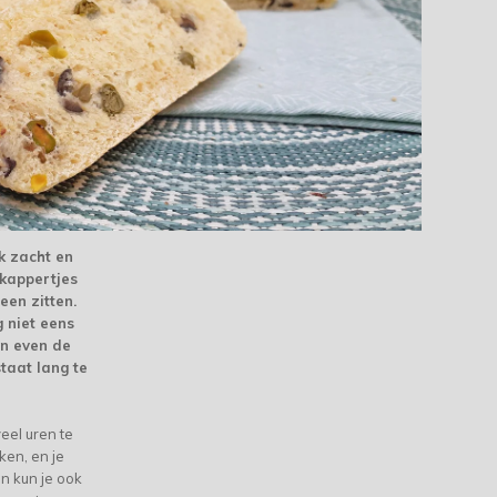
jk zacht en
 kappertjes
een zitten.
g niet eens
en even de
taat lang te
veel uren te
ken, en je
n kun je ook