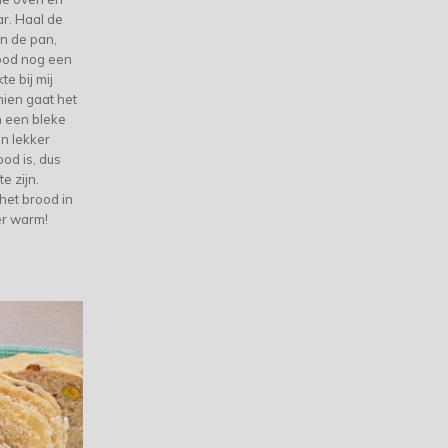
r. Haal de
an de pan,
ood nog een
e bij mij
hien gaat het
an een bleke
en lekker
od is, dus
e zijn.
het brood in
er warm!