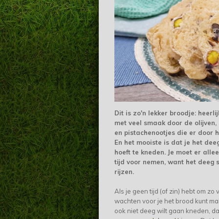
Dit is zo'n lekker broodje: heerli
met veel smaak door de olijven,
en pistachenootjes die er door h
En het mooiste is dat je het dee
hoeft te kneden. Je moet er alle
tijd voor nemen, want het deeg s
rijzen.
Als je geen tijd (of zin) hebt om zo 
wachten voor je het brood kunt ma
ook niet deeg wilt gaan kneden, da