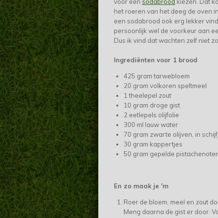
voor een
sodabrood
kiezen. Dat k
het roeren van het deeg de oven in
een sodabrood ook erg lekker vind,
persoonlijk wel de voorkeur aan ee
Dus ik vind dat wachten zelf niet zo
Ingrediënten voor 1 brood
425 gram tarwebloem
20 gram volkoren speltmeel
1 theelepel zout
10 gram droge gist
2 eetlepels olijfolie
300 ml lauw water
70 gram zwarte olijven, in schijf
30 gram kappertjes
50 gram gepelde pistachenote
En zo maak je 'm
Roer de bloem, meel en zout do
Meng daarna de gist er door. V