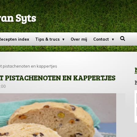
van Syts
Recepten index
Tips & trucs
Over mij
Contact
t pistachenoten en kappertjes
T PISTACHENOTEN EN KAPPERTJES
:00