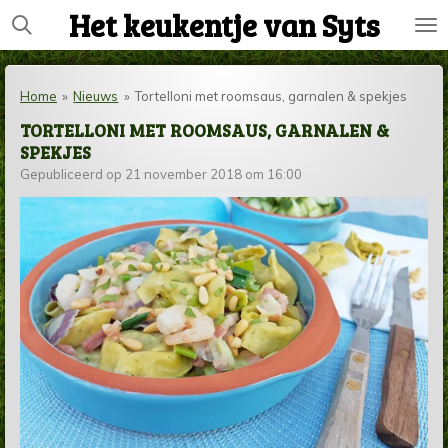
Het keukentje van Syts
Ga
direct
naar
de
Home
»
Nieuws
»
Tortelloni met roomsaus, garnalen & spekjes
hoofdinhoud
TORTELLONI MET ROOMSAUS, GARNALEN &
SPEKJES
Gepubliceerd op 21 november 2018 om 16:00