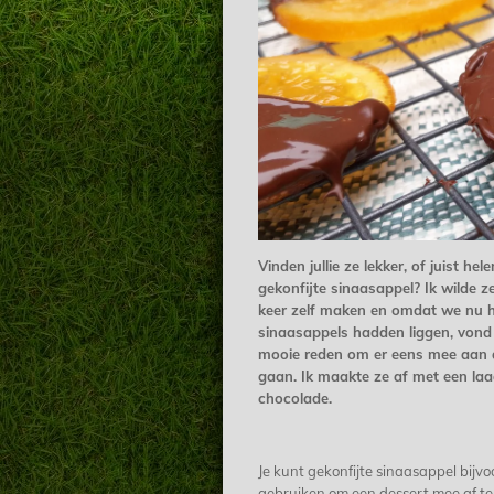
Vinden jullie ze lekker, of juist hel
gekonfijte sinaasappel? Ik wilde ze
keer zelf maken en omdat we nu h
sinaasappels hadden liggen, vond 
mooie reden om er eens mee aan d
gaan. Ik maakte ze af met een laa
chocolade.
Je kunt gekonfijte sinaasappel bijv
gebruiken om een dessert mee af t