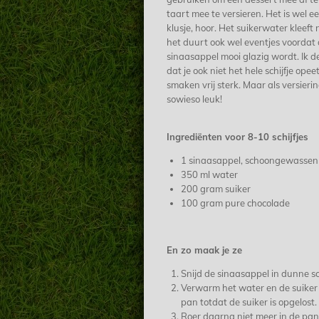
taart mee te versieren. Het is wel e
klusje, hoor. Het suikerwater kleeft 
het duurt ook wel eventjes voordat
sinaasappel mooi glazig wordt. Ik 
dat je ook niet het hele schijfje opee
smaken vrij sterk. Maar als versierin
sowieso leuk!
Ingrediënten voor 8-10 schijfjes
1 sinaasappel, schoongewassen
350 ml water
200 gram suiker
100 gram pure chocolade
En zo maak je ze
Snijd de sinaasappel in dunne sch
Verwarm het water en de suiker 
pan totdat de suiker is opgelost.
Roer daarna niet meer in de pan