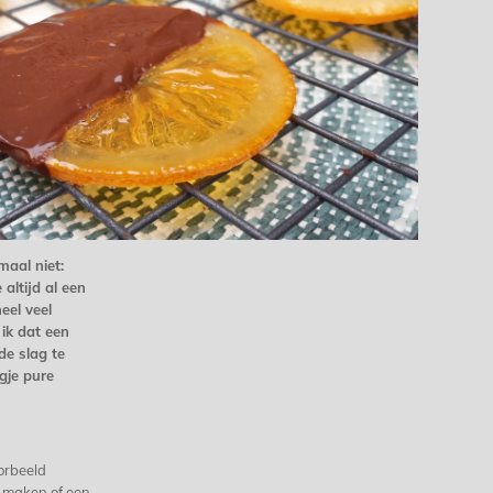
emaal niet:
 altijd al een
eel veel
ik dat een
e slag te
gje pure
oorbeeld
e maken of een