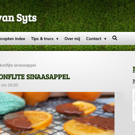
van Syts
ecepten index
Tips & trucs
Over mij
Contact
konfijte sinaasappel
ONFIJTE SINAASAPPEL
 om 16:00