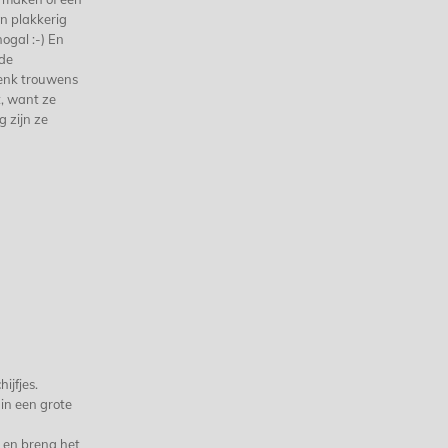
en plakkerig
nogal :-) En
 de
denk trouwens
t, want ze
g zijn ze
ijfjes.
in een grote
 en breng het