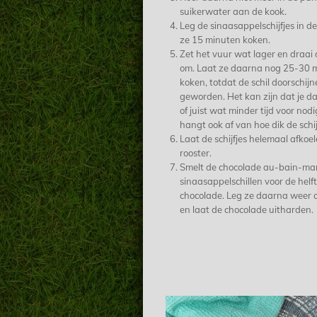
suikerwater aan de kook.
Leg de sinaasappelschijfjes in d
ze 15 minuten koken.
Zet het vuur wat lager en draai d
om. Laat ze daarna nog 25-30 
koken, totdat de schil doorschijn
geworden. Het kan zijn dat je d
of juist wat minder tijd voor nodi
hangt ook af van hoe dik de schijf
Laat de schijfjes helemaal afkoe
rooster.
Smelt de chocolade au-bain-mar
sinaasappelschillen voor de helft
chocolade. Leg ze daarna weer o
en laat de chocolade uitharden.