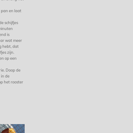
e pan en laat
e schijfjes
minuten
end is
aar wat meer
g hebt, dat
jes zijn.
len op een
ie. Doop de
 in de
p het rooster