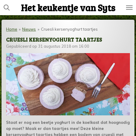
Het keukentje van Syts
Ga
direct
naar
de
Home
»
Nieuws
»
Cruesli kersenyoghurt taartjes
hoofdinhoud
CRUESLI KERSENYOGHURT TAARTJES
Gepubliceerd op 31 augustus 2018 om 16:00
Staat er nog een beetje yoghurt in de koelkast dat hoognodig
op moet? Maak er dan taartjes mee! Deze kleine
kersenyoghurt taartjes hebben een bodem van cruesli met