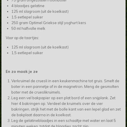
75 gram ongezouten roomboter
4 blaadjes gelatine
125 ml slagroom (uit de koelkast)
1,5 eetlepel suiker
250 gram Optimel Griekse stijl yoghurt kers
50 ml halfvolle melk
Voor op de taartjes:
125 ml slagroom (uit de koelkast)
1,5 eetlepel suiker
En zo maak je ze
Verkruimel de cruesli in een keukenmachine tot gruis. Smelt de
boter in een pannetje of in de magnetron. Meng de gesmolten
boter met de crueslikruimels.
Leg een vel bakpapier op een plat bord of een snijplank. Zet
hier 4 bakringen op. Verdeel de kruimels over de vier
bakringen, strijk het met de bolle kant van een lepel glad en zet
de bakplaat daarna in de koelkast.
Leg de gelatineblaadjes in een schaaltje met water en laat 5
minuten weken, totdat de blaadjes zacht zijn.