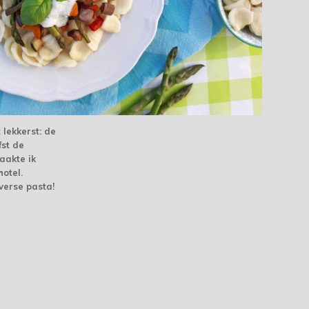
 lekkerst: de
fst de
aakte ik
otel.
 verse pasta!