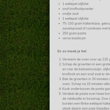
1 eetlepel olijfolie
snuf knoflookpoeder
snufje zout
1 eetlepel olijfolie
75-100 gram hüttenkäse, gekru
zuivelspread of roomkaas met 
250 gram pasta
verse basilicum
En zo maak je het
Verwarm de oven voor op 225 
Schep de groenten in een grot
en roer de balsamicoazijn, olijfo
knoflook en een snuf zout er do
Bak de groenten in 30 minuten 
oven. Schep na 15 minuten alle
Kook ondertussen de pasta gaa
Verdeel de pasta over twee bo
de ratatouille er bovenop. Doe 
borden een flinke eetlepel hüt
steek daarin een paar blaadjes