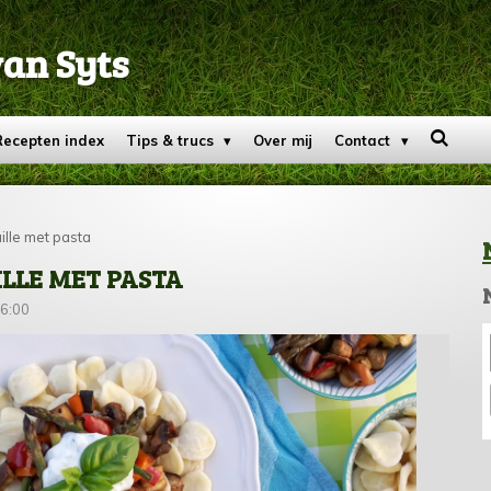
van Syts
Recepten index
Tips & trucs
Over mij
Contact
ille met pasta
LLE MET PASTA
16:00