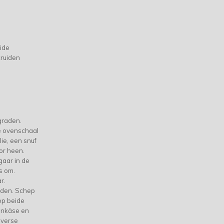
ide
kruiden
graden.
e ovenschaal
lie, een snuf
or heen.
gaar in de
s om.
r.
rden. Schep
op beide
tenkäse en
 verse