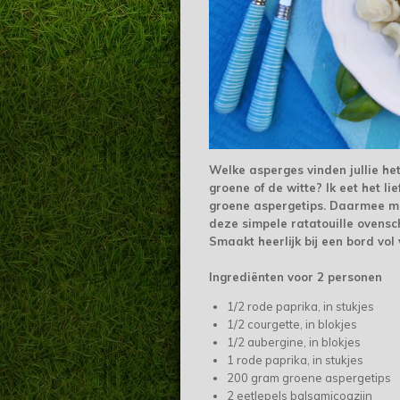
Welke asperges vinden jullie het
groene of de witte? Ik eet het lie
groene aspergetips. Daarmee m
deze simpele ratatouille ovensch
Smaakt heerlijk bij een bord vol
Ingrediënten voor 2 personen
1/2 rode paprika, in stukjes
1/2 courgette, in blokjes
1/2 aubergine, in blokjes
1 rode paprika, in stukjes
200 gram groene aspergetips
2 eetlepels balsamicoazijn