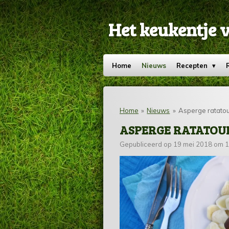
Ga
direct
Het keukentje 
naar
de
hoofdinhoud
Home
Nieuws
Recepten
Home
»
Nieuws
»
Asperge ratatou
ASPERGE RATATOUI
Gepubliceerd op 19 mei 2018 om 