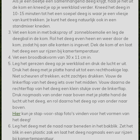
Als je een beetje een samenhangend deeg krijgt, haal je het uit
de kom en kneed je op je werkblad verder. Kneed het deeg in
10-15 minuten tot het een soepel deeg is waar je een vliesje
van kunt trekken. Je kunt het deeg natuurlijk ook in een
standmixer kneden.
Vet een kom in met bakspray of zonnebloemolie en leg de
deegbal in de kom. Rol het deeg even heen en weer door de
kom, zodat hij aan alle kanten is ingevet. Dek de kom af en laat
het deeg een uur rijzen bij kamertemperatuur.
Vet een broodbakvorm van 30 x 11 cm in.
Leg het gerezen deeg op je werkblad en druk de lucht er uit.
Druk het deeg met je platte hand uit tot een rechthoekige lap.
Niet scheuren of trekken, echt zachtjes drukken. Vouw de
linkerflap van het deeg iets over het midden. Vouw daarna de
rechterflap van het deeg een klein stukje over de linkerflap.
Druk nogmaals van onder naar boven met je platte hand de
lucht uit het deeg, en rol daarna het deeg op van onder naar
boven.
Hier
kun je stap-voor-stap foto's vinden voor het vormen van
het deeg!
Leg het deeg met de naad naar beneden in het bakblik. Zet het
blik in een plastic zak en laat het deeg nogmaals een uur rijzen
bij kamertemperatuur.