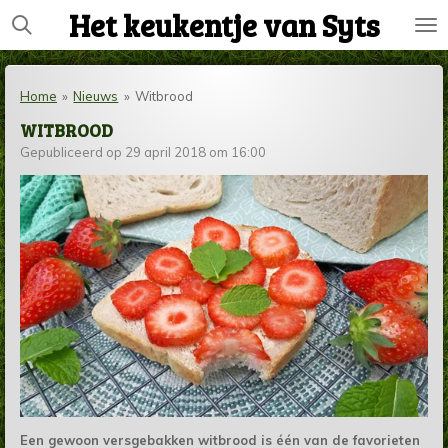
Het keukentje van Syts
Ga
direct
naar
de
Home
»
Nieuws
»
Witbrood
hoofdinhoud
WITBROOD
Gepubliceerd op 29 april 2018 om 16:00
Een gewoon versgebakken witbrood is één van de favorieten