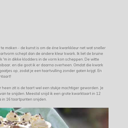
m te maken - de kunst is om de éne kwarkkleur net wat sneller
taartvorm schept dan de andere kleur kwark. Ik liet de bruine
k 'm in dikke klodders in de vorm kon scheppen. De witte
eibaar, en die goot ik er daarna overheen. Omdat die kwark
aatjes op, zodat je een taartvulling zonder gaten krijgt. En
ntaart!
heen zit is de taart wel een stukje machtiger geworden. Je
 van te snijden. Meestal snijd ik een grote kwarktaart in 12
 in 16 taartpunten snijden.