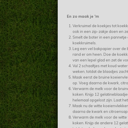
En zo maak je 'm
Verkruimel de koekjes tot koek
ook in een zip-zakje doen en ze
Smelt de boter in een pannetje
koekkruimels.
Leg een vel bakpapier over de
rand er om heen. Doe de koekkr
van een lepel glad en zet de vo
Vul 2 schaaltjes met koud water
weken, totdat de blaadjes zacht 
Maak eerst de bruine koeienvle
op. Voeg daarna de kwark, citr
Verwarm de melk voor de bruine
koken. Knijp 12 gelatineblaadje
helemaal opgelost zijn. Laat he
Maak nu de witte koeienvlekken
daarna de kwark en citroensap 
Verwarm de melk voor de witte 
koken. Knijp de andere 12 gela