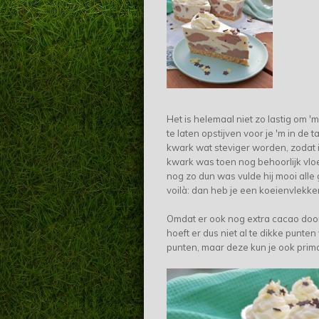
Het is helemaal niet zo lastig om '
te laten opstijven voor je 'm in de 
kwark wat steviger worden, zodat i
kwark was toen nog behoorlijk vlo
nog zo dun was vulde hij mooi alle g
voilà: dan heb je een koeienvlekke
Omdat er ook nog extra cacao door 
hoeft er dus niet al te dikke punten
punten, maar deze kun je ook prima