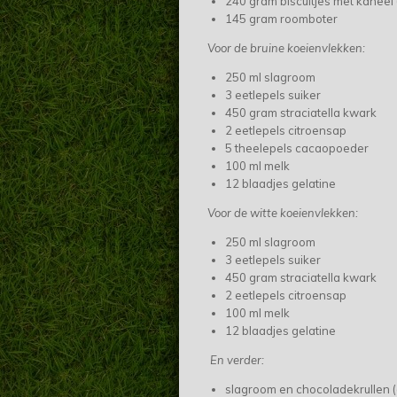
240 gram biscuitjes met kaneel
145 gram roomboter
Voor de bruine koeienvlekken:
250 ml slagroom
3 eetlepels suiker
450 gram straciatella kwark
2 eetlepels citroensap
5 theelepels cacaopoeder
100 ml melk
12 blaadjes gelatine
Voor de witte koeienvlekken:
250 ml slagroom
3 eetlepels suiker
450 gram straciatella kwark
2 eetlepels citroensap
100 ml melk
12 blaadjes gelatine
En verder:
slagroom en chocoladekrullen (o