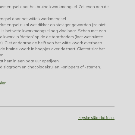
n.
inemengsel door het bruine kwarkmengsel. Zet even aan de
ngsel door het witte kwarkmengsel.
arkmengsel nu al wat dikker en steviger geworden (zo niet,
 is het witte kwarkmengsel nog vloeibaar. Schep met een
ne kwark in 'dotten' op de de taartbodem (laat wat ruimte
). Giet er daarna de helft van het witte kwark overheen.
e bruine kwark in hoopjes over de taart. Giet tot slot het
en.
aat hem in een paar uur opstijven.
ld slagroom en chocoladekrullen, -snippers of -sterren.
hier
.
Fryske sûkerlatten
»