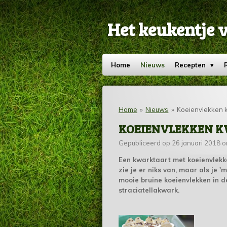
Ga
direct
Het keukentje 
naar
de
hoofdinhoud
Home
Nieuws
Recepten
Home
»
Nieuws
»
Koeienvlekken 
KOEIENVLEKKEN 
Gepubliceerd op 26 januari 2018 
Een kwarktaart met koeienvlekk
zie je er niks van, maar als je '
mooie bruine koeienvlekken in d
straciatellakwark.