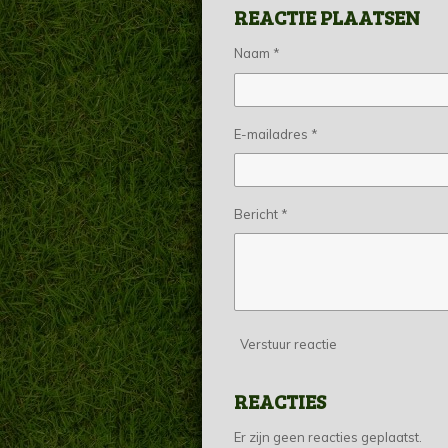
REACTIE PLAATSEN
e
l
r
n
e
Naam *
E-mailadres *
Bericht *
Verstuur reactie
REACTIES
Er zijn geen reacties geplaatst.