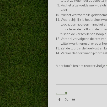
totdat ze helemaal opgelost zij
Mix het afgekoelde melk-gelat
kant.
Mix het warme melk-gelatineme
Waarschijnlijk is het bruine kw
wacht dan nog een minuutje) en
grote lepel de helft van de brui
tussen de verschillende hoopjes
Verdeel vervolgens de rest van d
witte kwarkmengsel er over he
Zet de taart in de koelkast en l
Versier de taart met bijvoorbee
Meer foto's (en het recept) vind je
«
Taart!
D
D
S
e
e
h
l
e
a