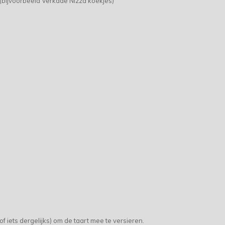
 (bijvoorbeeld Verkade Nizza koekjes)
f iets dergelijks) om de taart mee te versieren.