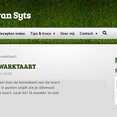
van Syts
Recepten index
Tips & trucs
Over mij
Contact
kwarktaart
KWARKTAART
om 16:00
en! Aan de bovenkant van de taart
m in punten snijdt zie je allemaal
e taart. Leuk hè? Ik maakte 'm met