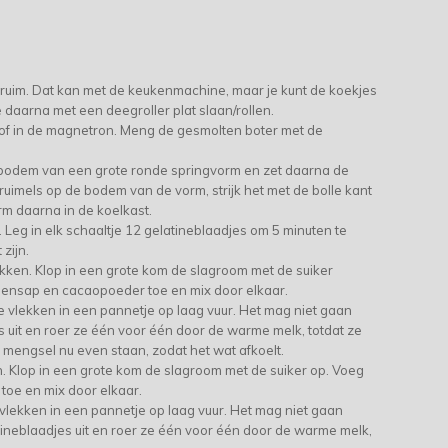
kruim. Dat kan met de keukenmachine, maar je kunt de koekjes
 daarna met een deegroller plat slaan/rollen.
 of in de magnetron. Meng de gesmolten boter met de
 bodem van een grote ronde springvorm en zet daarna de
uimels op de bodem van de vorm, strijk het met de bolle kant
rm daarna in de koelkast.
. Leg in elk schaaltje 12 gelatineblaadjes om 5 minuten te
zijn.
kken. Klop in een grote kom de slagroom met de suiker
oensap en cacaopoeder toe en mix door elkaar.
 vlekken in een pannetje op laag vuur. Het mag niet gaan
s uit en roer ze één voor één door de warme melk, totdat ze
t mengsel nu even staan, zodat het wat afkoelt.
. Klop in een grote kom de slagroom met de suiker op. Voeg
toe en mix door elkaar.
vlekken in een pannetje op laag vuur. Het mag niet gaan
tineblaadjes uit en roer ze één voor één door de warme melk,