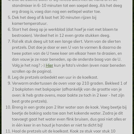
standmixer in 6-10 minuten tot een soepel deeg. Als het deeg
erg droog is, voeg dan nog een eetlepel water toe.
Dek het deeg af & laat het 30 minuten rijzen bij
kamertemperatuur.
Stort het deeg op je werkblad (dat hoef je niet met bloem te
bestrooien). Verdeel het in 12 even grote stukken deeg.
Rol elk stuk deeg uit tot een lange sliert. Vorm van de slierten
pretzels. Dat doe je door er een U van te vormen & daarna de
twee poten van de U twee keer om elkaar heen te draaien, en
dan vouw je ze naar beneden, op de onderste boog van de U.
Volg je het nog? ;-)
Hier
kun je foto's vinden (even naar beneden
scrollen op de pagina).
Leg de pretzels onbedekt een uur in de koelkast.
Verwarm ondertussen de oven voor op 210 graden. Bekleed 1 of
2 bakplaten met bakpapier (afhankelijk van de grootte van je
oven: ik heb grote ovens, maar bakte ze toch in 2 keer - het zijn
best grote pretzels).
Breng in een grote pan 2 liter water aan de kook. Voeg beetje bij
beetje de baking soda toe aan het kokende water. Zodra je dit
toevoegt gaat het water even flink bruisen, dus gooi niet alles er
in één keer in en houd je handen er niet te dicht bij!
Haal de pretzels uit de koelkast. Kook ze stuk voor stuk 10