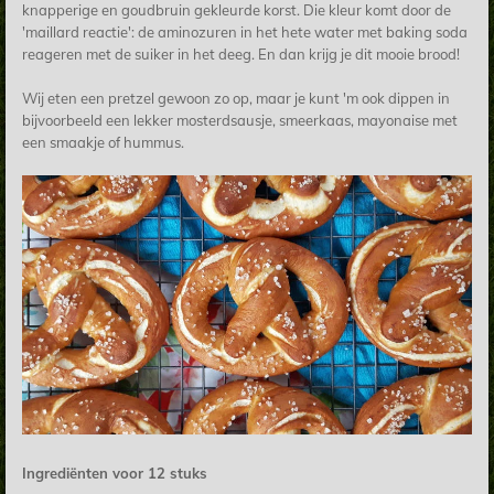
knapperige en goudbruin gekleurde korst. Die kleur komt door de
'maillard reactie': de aminozuren in het hete water met baking soda
reageren met de suiker in het deeg. En dan krijg je dit mooie brood!
Wij eten een pretzel gewoon zo op, maar je kunt 'm ook dippen in
bijvoorbeeld een lekker mosterdsausje, smeerkaas, mayonaise met
een smaakje of hummus.
Ingrediënten voor 12 stuks