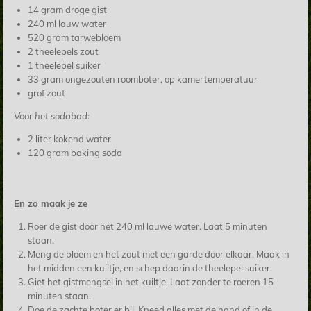
14 gram droge gist
240 ml lauw water
520 gram tarwebloem
2 theelepels zout
1 theelepel suiker
33 gram ongezouten roomboter, op kamertemperatuur
grof zout
Voor het sodabad:
2 liter kokend water
120 gram baking soda
En zo maak je ze
Roer de gist door het 240 ml lauwe water. Laat 5 minuten
staan.
Meng de bloem en het zout met een garde door elkaar. Maak in
het midden een kuiltje, en schep daarin de theelepel suiker.
Giet het gistmengsel in het kuiltje. Laat zonder te roeren 15
minuten staan.
Doe de zachte boter er bij. Kneed alles met de hand of in de