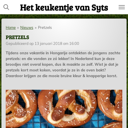
Het keukentje van Syts
Ga
direct
naar
de
Home
»
Nieuws
»
Pretzels
hoofdinhoud
PRETZELS
Gepubliceerd op 13 januari 2018 om 16:00
Tijdens onze vakantie in Hongarije ontdekten de jongens zachte
pretzels: en die vonden ze zó lekker! In Nederland kun je deze
broodjes niet overal kopen, dus ik maakte ze zelf. Wist je dat je
pretzels kort moet koken, voordat je ze in de oven bakt?
Daardoor krijgen ze die mooie bruine kleur & knapperige korst.