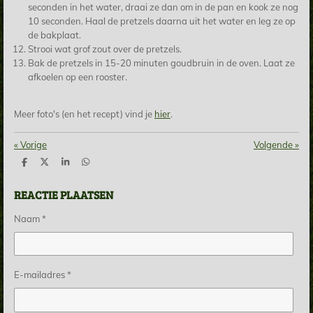
seconden in het water, draai ze dan om in de pan en kook ze nog
10 seconden. Haal de pretzels daarna uit het water en leg ze op
de bakplaat.
Strooi wat grof zout over de pretzels.
Bak de pretzels in 15-20 minuten goudbruin in de oven. Laat ze
afkoelen op een rooster.
Meer foto's (en het recept) vind je
hier
.
«
Vorige
Volgende
»
D
D
S
D
e
e
h
e
l
e
a
l
REACTIE PLAATSEN
e
l
r
e
n
e
n
Naam *
E-mailadres *