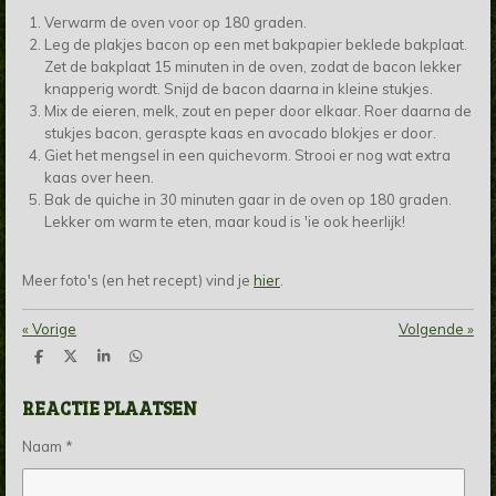
Verwarm de oven voor op 180 graden.
Leg de plakjes bacon op een met bakpapier beklede bakplaat.
Zet de bakplaat 15 minuten in de oven, zodat de bacon lekker
knapperig wordt. Snijd de bacon daarna in kleine stukjes.
Mix de eieren, melk, zout en peper door elkaar. Roer daarna de
stukjes bacon, geraspte kaas en avocado blokjes er door.
Giet het mengsel in een quichevorm. Strooi er nog wat extra
kaas over heen.
Bak de quiche in 30 minuten gaar in de oven op 180 graden.
Lekker om warm te eten, maar koud is 'ie ook heerlijk!
Meer foto's (en het recept) vind je
hier
.
«
Vorige
Volgende
»
D
D
S
D
e
e
h
e
l
e
a
l
REACTIE PLAATSEN
e
l
r
e
n
e
n
Naam *