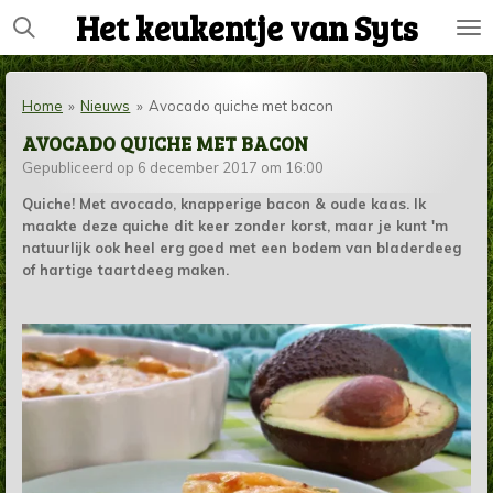
Het keukentje van Syts
Ga
direct
naar
de
Home
»
Nieuws
»
Avocado quiche met bacon
hoofdinhoud
AVOCADO QUICHE MET BACON
Gepubliceerd op 6 december 2017 om 16:00
Quiche! Met avocado, knapperige bacon & oude kaas. Ik
maakte deze quiche dit keer zonder korst, maar je kunt 'm
natuurlijk ook heel erg goed met een bodem van bladerdeeg
of hartige taartdeeg maken.