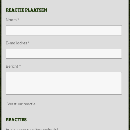
e
e
h
e
l
e
a
l
REACTIE PLAATSEN
e
l
r
e
n
e
n
Naam *
E-mailadres *
Bericht *
Verstuur reactie
REACTIES
Er zijn geen reacties geplaatst.