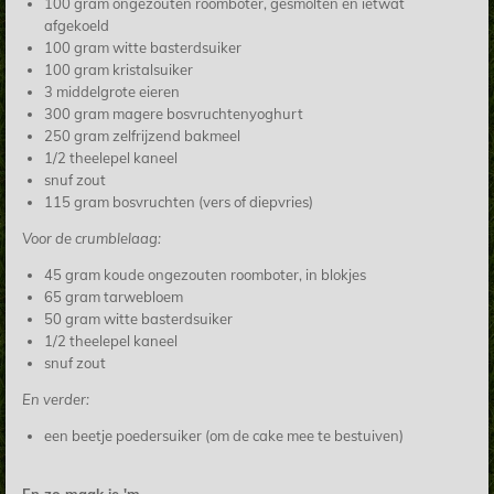
100 gram ongezouten roomboter, gesmolten en ietwat
afgekoeld
100 gram witte basterdsuiker
100 gram kristalsuiker
3 middelgrote eieren
300 gram magere bosvruchtenyoghurt
250 gram zelfrijzend bakmeel
1/2 theelepel kaneel
snuf zout
115 gram bosvruchten (vers of diepvries)
Voor de crumblelaag:
45 gram koude ongezouten roomboter, in blokjes
65 gram tarwebloem
50 gram witte basterdsuiker
1/2 theelepel kaneel
snuf zout
En verder:
een beetje poedersuiker (om de cake mee te bestuiven)
En zo maak je 'm