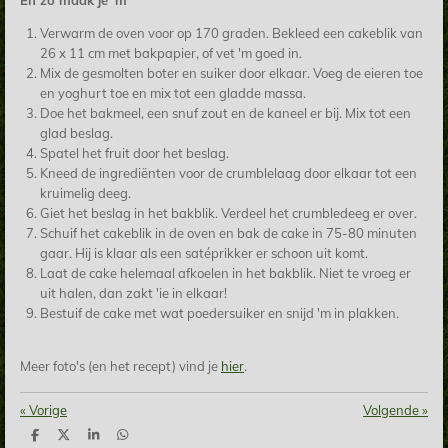
Verwarm de oven voor op 170 graden. Bekleed een cakeblik van
26 x 11 cm met bakpapier, of vet 'm goed in.
Mix de gesmolten boter en suiker door elkaar. Voeg de eieren toe
en yoghurt toe en mix tot een gladde massa.
Doe het bakmeel, een snuf zout en de kaneel er bij. Mix tot een
glad beslag.
Spatel het fruit door het beslag.
Kneed de ingrediënten voor de crumblelaag door elkaar tot een
kruimelig deeg.
Giet het beslag in het bakblik. Verdeel het crumbledeeg er over.
Schuif het cakeblik in de oven en bak de cake in 75-80 minuten
gaar. Hij is klaar als een satéprikker er schoon uit komt.
Laat de cake helemaal afkoelen in het bakblik. Niet te vroeg er
uit halen, dan zakt 'ie in elkaar!
Bestuif de cake met wat poedersuiker en snijd 'm in plakken.
Meer foto's (en het recept) vind je
hier
.
«
Vorige
Volgende
»
D
D
S
D