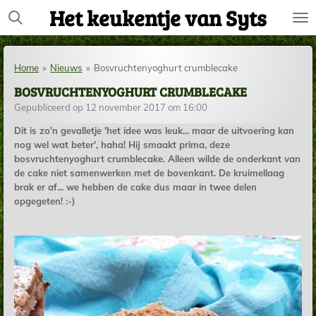
Het keukentje van Syts
Ga
direct
naar
de
Home
»
Nieuws
»
Bosvruchtenyoghurt crumblecake
hoofdinhoud
BOSVRUCHTENYOGHURT CRUMBLECAKE
Gepubliceerd op 12 november 2017 om 16:00
Dit is zo'n gevalletje 'het idee was leuk... maar de uitvoering kan
nog wel wat beter', haha! Hij smaakt prima, deze
bosvruchtenyoghurt crumblecake. Alleen wilde de onderkant van
de cake niet samenwerken met de bovenkant. De kruimellaag
brak er af... we hebben de cake dus maar in twee delen
opgegeten! :-)