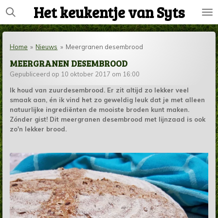
Het keukentje van Syts
Ga
direct
naar
de
Home
»
Nieuws
»
Meergranen desembrood
hoofdinhoud
MEERGRANEN DESEMBROOD
Gepubliceerd op 10 oktober 2017 om 16:00
Ik houd van zuurdesembrood. Er zit altijd zo lekker veel
smaak aan, én ik vind het zo geweldig leuk dat je met alleen
natuurlijke ingrediënten de mooiste broden kunt maken.
Zónder gist! Dit meergranen desembrood met lijnzaad is ook
zo'n lekker brood.