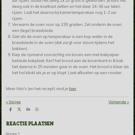
uur rijzen, totdat het deeg 2x zo groot is geworden. Je kunt het
deeg ook in de koelkast zetten en het daar 24-36 uur laten
rijzen. Laat het daarna bij kamertemperatuur nog 1-2 uur
rijzen.
Verwarm de oven voor op 230 graden. Zet onderin de oven
een (lege) braadslede.
Giet als de oven op temperatuur is een kop water in de
braadslede in de oven (dat zorgt voor stoom tijdens het
bakken).
Kiep de rijsmand voorzichtig om boven een met bakpapier
beklede bakplaat. Kerf het brood aan de bovenkant in & bak
het daarna in 25 minuten gaar in de oven. Het brood is klaar als
het hol klinkt als je er op klopt. Laat afkoelen op een rooster.
Meer foto's (en het recept) vind je
hier
.
«
Vorige
Volgende
»
D
D
S
D
e
e
h
e
l
e
a
l
REACTIE PLAATSEN
e
l
r
e
n
e
n
Naam *