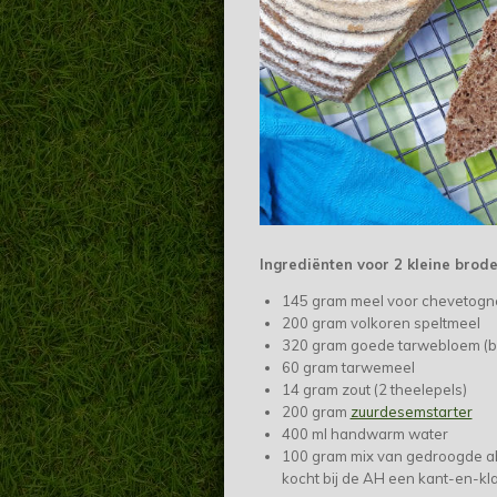
Ingrediënten voor 2 kleine brod
145 gram meel voor chevetogn
200 gram volkoren speltmeel
320 gram goede tarwebloem (bi
60 gram tarwemeel
14 gram zout (2 theelepels)
200 gram
zuurdesemstarter
400 ml handwarm water
100 gram mix van gedroogde a
kocht bij de AH een kant-en-kla