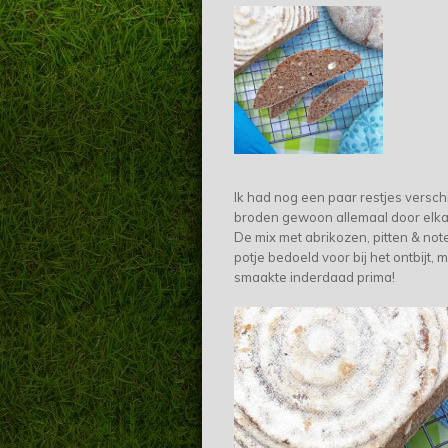
Ik had nog een paar restjes versch
broden gewoon allemaal door elkaa
De mix met abrikozen, pitten & note
potje bedoeld voor bij het ontbijt,
smaakte inderdaad prima!