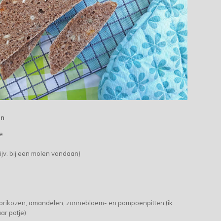
en
e
jv. bij een molen vandaan)
brikozen, amandelen, zonnebloem- en pompoenpitten (ik
ar potje)