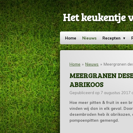
Ga
direct
Het keukentje 
naar
de
hoofdinhoud
Home
Nieuws
Recepten
Home
»
Nieuws
»
Meergranen des
MEERGRANEN DES
ABRIKOOS
Gepubliceerd op 7 augustus 2017 
Hoe meer pitten & fruit in een br
vinden wij dan in elk geval. Do
desembroden heb ik abrikozen,
pompoenpitten gemengd.