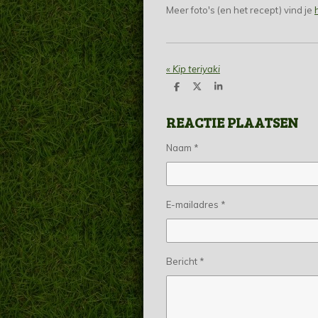
Meer foto's (en het recept) vind je
«
Kip teriyaki
D
D
S
e
e
h
l
e
a
REACTIE PLAATSEN
e
l
r
n
e
Naam *
E-mailadres *
Bericht *