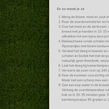
En zo maak je ze
Meng de bloem, meel en zout me
Roer de zuurdesemstarter en he
Doe het meel en de abrikozen,
kneed met je handen in 10-15 m
uittrekken tot een bijna doorzic
Bekleed twee ronde schalen met
Rijsmandjes met bloem bestuiv
Verdeel het deeg in tweeën en r
schalen en bedek het met de pun
natuurlijk geen theedoek; verpak
Laat het deeg bij kamertempera
Verwarm de oven voor op 240 g
Keer de kommen voorzichtig om
Maak met een scherp mes een aa
Giet een kop water in de braads
Verlaag de oventemperatuur naa
bak ze in 30-35 minuten gaar. De 
kerntemperatuur 95 graden is. 