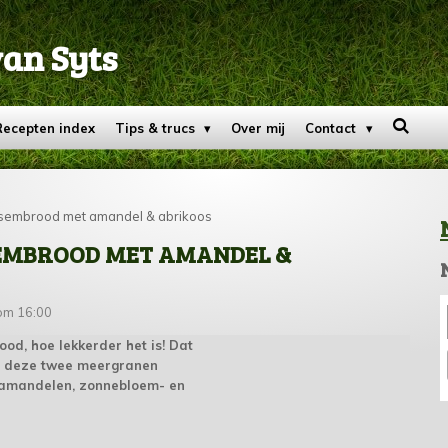
van Syts
Recepten index
Tips & trucs
Over mij
Contact
embrood met amandel & abrikoos
EMBROOD MET AMANDEL &
om 16:00
ood, hoe lekkerder het is! Dat
or deze twee meergranen
 amandelen, zonnebloem- en