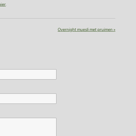
hier
.
Overnight muesli met pruimen
»