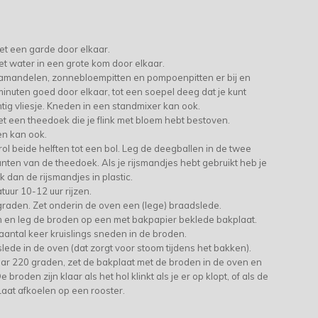
t een garde door elkaar.
t water in een grote kom door elkaar.
 amandelen, zonnebloempitten en pompoenpitten er bij en
inuten goed door elkaar, tot een soepel deeg dat je kunt
htig vliesje. Kneden in een standmixer kan ook.
 een theedoek die je flink met bloem hebt bestoven.
en kan ook.
ol beide helften tot een bol. Leg de deegballen in de twee
ten van de theedoek. Als je rijsmandjes hebt gebruikt heb je
 dan de rijsmandjes in plastic.
tuur 10-12 uur rijzen.
raden. Zet onderin de oven een (lege) braadslede.
 en leg de broden op een met bakpapier beklede bakplaat.
ntal keer kruislings sneden in de broden.
lede in de oven (dat zorgt voor stoom tijdens het bakken).
r 220 graden, zet de bakplaat met de broden in de oven en
broden zijn klaar als het hol klinkt als je er op klopt, of als de
Laat afkoelen op een rooster.