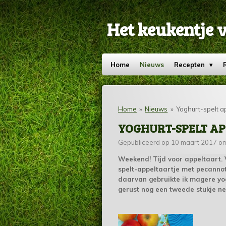
Ga
direct
Het keukentje 
naar
de
hoofdinhoud
Home
Nieuws
Recepten
Home
»
Nieuws
»
Yoghurt-spelt a
YOGHURT-SPELT A
Gepubliceerd op 10 maart 2017 o
Weekend! Tijd voor appeltaart. 
spelt-appeltaartje met pecannot
daarvan gebruikte ik magere yog
gerust nog een tweede stukje n