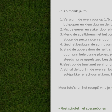
En zo maak je 'm
Verwarm de oven voor op 175 
bakpapier en klem daarna de ra
Mix de eieren en suiker door el
Meng de speltbloem met het bak
Spatel de pecannoten er door.
Giet het beslag in de springvor
Snijd de appels door de helft, sn
daarna in hele dunne plakjes; zo
steeds halve appels ziet. Leg d
Bestrooi de taart met een han
Schuif de taart in de oven en ba
satéprikker er schoon uit komt. 
Meer foto's (en het recept) vind je
«
Röstischotel met sperziebonen