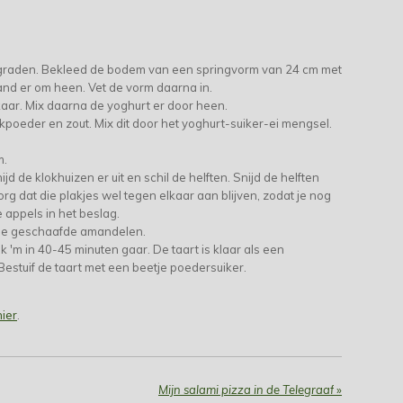
graden. Bekleed de bodem van een springvorm van 24 cm met
nd er om heen. Vet de vorm daarna in.
kaar. Mix daarna de yoghurt er door heen.
poeder en zout. Mix dit door het yoghurt-suiker-ei mengsel.
m.
ijd de klokhuizen er uit en schil de helften. Snijd de helften
rg dat die plakjes wel tegen elkaar aan blijven, zodat je nog
e appels in het beslag.
dje geschaafde amandelen.
k 'm in 40-45 minuten gaar. De taart is klaar als een
Bestuif de taart met een beetje poedersuiker.
hier
.
Mijn salami pizza in de Telegraaf
»