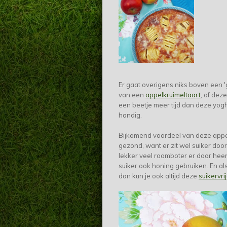
Er gaat overigens niks boven een
van een
appelkruimeltaart
, of dez
een beetje meer tijd dan deze yogh
handig.
Bijkomend voordeel van deze appelt
gezond, want er zit wel suiker doo
lekker veel roomboter er door heen
suiker ook honing gebruiken. En als
dan kun je ook altijd deze
suikervri