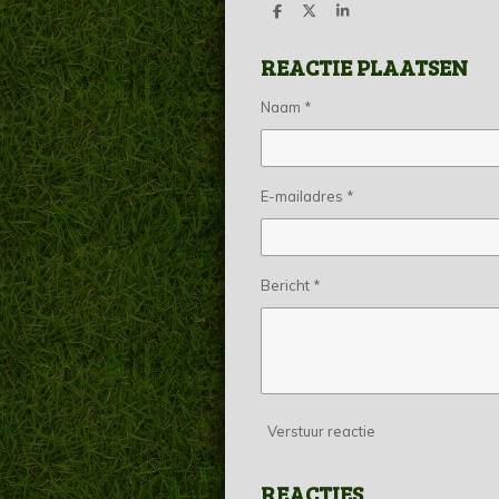
D
D
S
e
e
h
l
e
a
REACTIE PLAATSEN
e
l
r
n
e
Naam *
E-mailadres *
Bericht *
Verstuur reactie
REACTIES