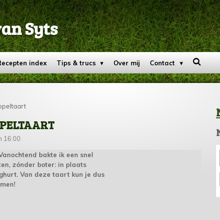
van Syts
Recepten index
Tips & trucs
Over mij
Contact
ppeltaart
PPELTAART
m 16:00
Vanochtend bakte ik een snel
en, zónder boter: in plaats
hurt. Van deze taart kun je dus
emen!