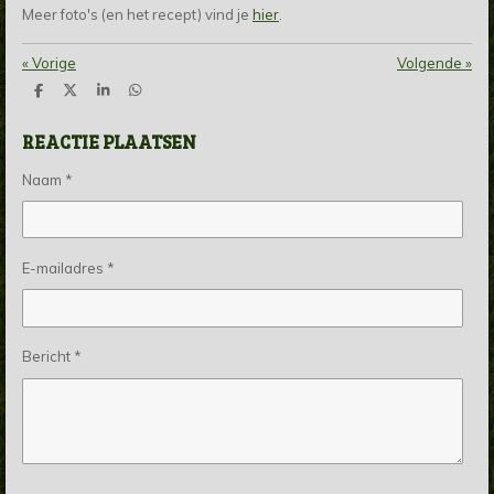
Meer foto's (en het recept) vind je
hier
.
«
Vorige
Volgende
»
D
D
S
D
e
e
h
e
l
e
a
l
REACTIE PLAATSEN
e
l
r
e
n
e
n
Naam *
E-mailadres *
Bericht *