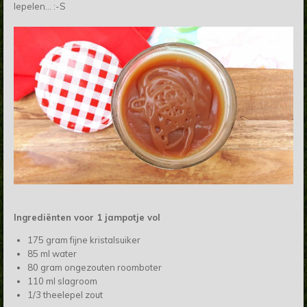
lepelen... :-S
Ingrediënten voor 1 jampotje vol
175 gram fijne kristalsuiker
85 ml water
80 gram ongezouten roomboter
110 ml slagroom
1/3 theelepel zout