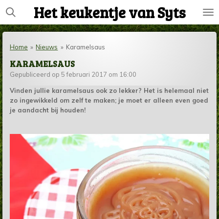
Het keukentje van Syts
Ga
direct
naar
de
Home
»
Nieuws
»
Karamelsaus
hoofdinhoud
KARAMELSAUS
Gepubliceerd op 5 februari 2017 om 16:00
Vinden jullie karamelsaus ook zo lekker? Het is helemaal niet
zo ingewikkeld om zelf te maken; je moet er alleen even goed
je aandacht bij houden!