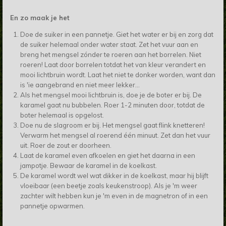
En zo maak je het
Doe de suiker in een pannetje. Giet het water er bij en zorg dat
de suiker helemaal onder water staat. Zet het vuur aan en
breng het mengsel zónder te roeren aan het borrelen. Niet
roeren! Laat door borrelen totdat het van kleur verandert en
mooi lichtbruin wordt. Laat het niet te donker worden, want dan
is 'ie aangebrand en niet meer lekker...
Als het mengsel mooi lichtbruin is, doe je de boter er bij. De
karamel gaat nu bubbelen. Roer 1-2 minuten door, totdat de
boter helemaal is opgelost.
Doe nu de slagroom er bij. Het mengsel gaat flink knetteren!
Verwarm het mengsel al roerend één minuut. Zet dan het vuur
uit. Roer de zout er doorheen.
Laat de karamel even afkoelen en giet het daarna in een
jampotje. Bewaar de karamel in de koelkast.
De karamel wordt wel wat dikker in de koelkast, maar hij blijft
vloeibaar (een beetje zoals keukenstroop). Als je 'm weer
zachter wilt hebben kun je 'm even in de magnetron of in een
pannetje opwarmen.