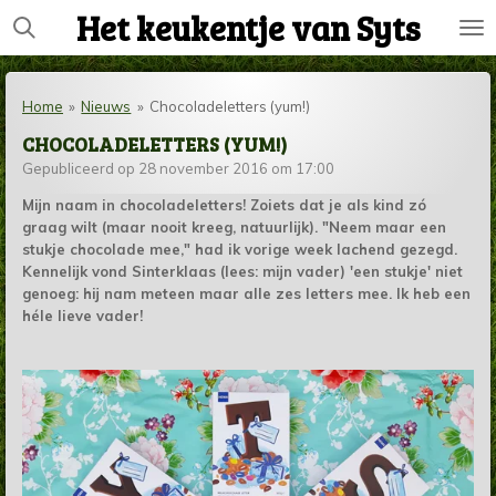
Het keukentje van Syts
Ga
direct
naar
de
Home
»
Nieuws
»
Chocoladeletters (yum!)
hoofdinhoud
CHOCOLADELETTERS (YUM!)
Gepubliceerd op 28 november 2016 om 17:00
Mijn naam in chocoladeletters! Zoiets dat je als kind zó
graag wilt (maar nooit kreeg, natuurlijk). "Neem maar een
stukje chocolade mee," had ik vorige week lachend gezegd.
Kennelijk vond Sinterklaas (lees: mijn vader) 'een stukje' niet
genoeg: hij nam meteen maar alle zes letters mee. Ik heb een
héle lieve vader!