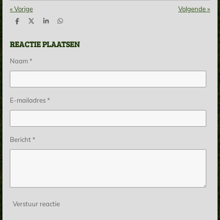
«
Vorige
Volgende
»
D
D
S
D
e
e
h
e
l
e
a
l
REACTIE PLAATSEN
e
l
r
e
n
e
n
Naam *
E-mailadres *
Bericht *
Verstuur reactie