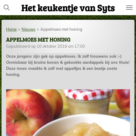
Het keukentje van Syts
Ga
direct
naar
de
Home
»
Nieuws
»
Appelmoes met honing
hoofdinhoud
APPELMOES MET HONING
Gepubliceerd op 10 oktober 2016 om 17:00
Onze jongens zijn gek op appelmoes. Ik zelf trouwens ook :-)
Onmisbaar bij bruine bonen & gekookte aardappels bij ons thuis!
Deze moes maakte ik zelf met appeltjes & een beetje zoete
honing.