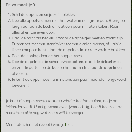
En zo maak je 't
Schil de appels en snijd ze in blokjes.
Doe alle appels samen met het water in een grote pan. Breng op
laag vuur aan de kook en laat een paar minuten koken. Roer
alles af en toe even door.
Haal de pan van het vuur zodra de appeltjes heet en zacht zijn.
Pureer het met een staafmixer tot een gladde massa, of - als je
liever compote hebt - laat de appeltjes in lekkere zachte brokken.
Roer de honing door de hete appelmoes.
Doe de appelmoes in schone weckpotten, draai de deksel er op
en zet de potten op de kop op het aanrecht. Laat de appelmoes
afkoelen.
Je kunt de appelmoes nu minstens een paar maanden ongekoeld
bewaren!
Je kunt de appelmoes ook prima zónder honing maken, als je dat
lekkerder vindt. Proef gewoon even (voorzichtig, heet!) hoe zoet de
moes is en of je nog wat zoets wilt toevoegen.
Meer foto's (en het recept) vind je
hier
.