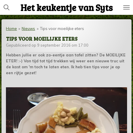
Het keukentje van Syts
Ga
direct
naar
de
Home
»
Nieuws
»
Tips voor moeilijke eters
hoofdinhoud
TIPS VOOR MOEILIJKE ETERS
Gepubliceerd op 9 september 2016 om 17:00
Hebben jullie er ook zo-eentje aan tafel zitten? De MOEILIJKE
ETER! :-) Van tijd tot tijd trekken wij weer een nieuwe truc uit
de kast om 'm toch te laten eten. Ik heb tien tips voor je op
een rijtje gezet!