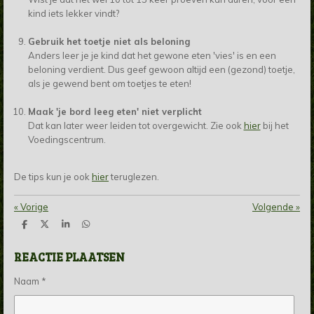
kind iets lekker vindt?
Gebruik het toetje niet als beloning
Anders leer je je kind dat het gewone eten 'vies' is en een
beloning verdient. Dus geef gewoon altijd een (gezond) toetje,
als je gewend bent om toetjes te eten!
Maak 'je bord leeg eten' niet verplicht
Dat kan later weer leiden tot overgewicht. Zie ook
hier
bij het
Voedingscentrum.
De tips kun je ook
hier
teruglezen.
«
Vorige
Volgende
»
D
D
S
D
e
e
h
e
l
e
a
l
REACTIE PLAATSEN
e
l
r
e
n
e
n
Naam *