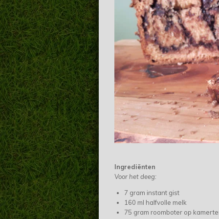
Ingrediënten
Voor het deeg:
7 gram instant gist
160 ml halfvolle melk
75 gram roomboter op kamert