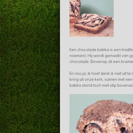
Een chocolade babka is een traditio
noemen). Hij wordt gemaakt van ge
chocolade. Bovenop zit een kruimel
En nou ja, ik hoef denk ik niet uit t
kring uit onze kerk, samen met ee
babka stond toch met stip bovenaan