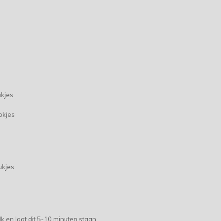
ukjes
okjes
ukjes
 en laat dit 5-10 minuten staan.