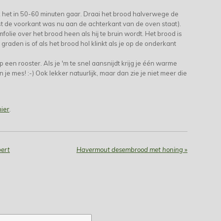
k het in 50-60 minuten gaar. Draai het brood halverwege de
st de voorkant was nu aan de achterkant van de oven staat).
olie over het brood heen als hij te bruin wordt. Het brood is
raden is of als het brood hol klinkt als je op de onderkant
een rooster. Als je 'm te snel aansnijdt krijg je één warme
e mes! :-) Ook lekker natuurlijk, maar dan zie je niet meer die
hier
.
bert
Havermout desembrood met honing
»