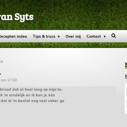
van Syts
Recepten index
Tips & trucs
Over mij
Contact
ka
A
 om 17:00
brood dat al heel lang op mijn te-
k 'm eindelijk en ik kan je één
, dat ik 'm beslist nog veel vaker ga