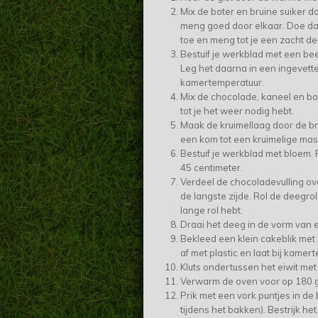
Mix de boter en bruine suiker do
meng goed door elkaar. Doe d
toe en meng tot je een zacht d
Bestuif je werkblad met een bee
Leg het daarna in een ingevette 
kamertemperatuur.
Mix de chocolade, kaneel en bo
tot je het weer nodig hebt.
Maak de kruimellaag door de br
een kom tot een kruimelige mass
Bestuif je werkblad met bloem. 
45 centimeter.
Verdeel de chocoladevulling ove
de langste zijde. Rol de deegr
lange rol hebt.
Draai het deeg in de vorm van e
Bekleed een klein cakeblik met 
af met plastic en laat bij kamert
Kluts ondertussen het eiwit met
Verwarm de oven voor op 180 
Prik met een vork puntjes in de
tijdens het bakken). Bestrijk he