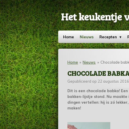
Ga
direct
Het keukentje 
naar
de
hoofdinhoud
Home
Nieuws
Recepten
Home
»
Nieuws
»
Chocolade bab
CHOCOLADE BABK
Gepubliceerd op 22 augustus 2016
Dit is een chocolade babka! Een 
bakken-lijstje stond. Nu maakte i
dingen vertellen: hij is zó lekker
maken!