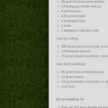
45 gram bruine basterdsuiker
2 theelepels vanille-extract
4 eierdooiers
425 gram bloem
1 theelepel zout
1 eiwit
2 eetlepels halfvolle melk
Voor de vulling:
280 gram pure chocolade, in st
2 theelepels kaneel
75 gram koude roomboter, in bl
Voor de kruimellaag:
45 gram bruine basterdsuiker
32 gram bloem
22 gram koude roomboter, in st
snuf zout
En zo maak je 'm
Roer de gist door de warme melk