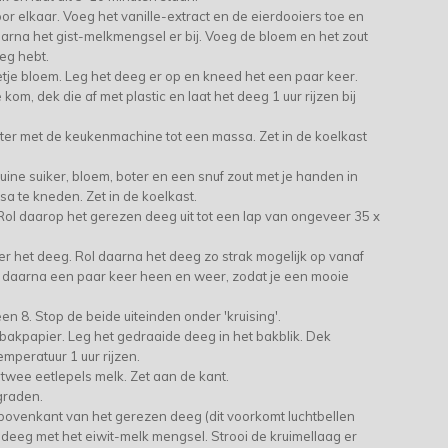
or elkaar. Voeg het vanille-extract en de eierdooiers toe en
aarna het
gist-melkmengsel er bij. Voeg de bloem en het zout
eeg hebt.
tje bloem. Leg het deeg er op en kneed het een paar keer.
kom, dek die af met plastic en laat het deeg 1 uur rijzen bij
ter met de keukenmachine tot een massa. Zet in de koelkast
uine suiker, bloem,
boter en een snuf zout met je handen in
a te kneden. Zet in de koelkast.
Rol daarop het gerezen deeg uit tot een lap van ongeveer 35 x
r het deeg. Rol daarna het deeg zo strak mogelijk op vanaf
ol daarna een paar keer heen en weer, zodat je een mooie
en 8. Stop de beide uiteinden onder 'kruising'.
bakpapier. Leg het gedraaide deeg in het bakblik. Dek
emperatuur 1 uur rijzen.
 twee eetlepels melk. Zet aan de kant.
graden.
 bovenkant v
an het gerezen deeg (dit voorkomt luchtbellen
t deeg met het eiwit-melk mengsel. Strooi de kruimellaag er