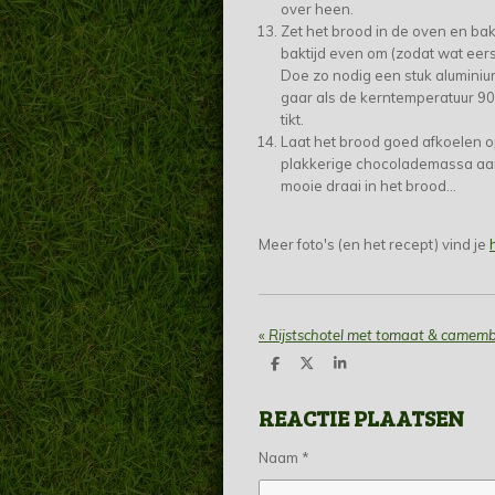
over heen.
Zet het brood in de oven en ba
baktijd even om (zodat wat eer
Doe zo nodig een stuk aluminiumf
gaar als de kerntemperatuur 90 g
tikt.
Laat het brood goed afkoelen op 
plakkerige chocolademassa aan j
mooie draai in het brood...
Meer foto's (en het recept) vind je
«
Rijstschotel met tomaat & camem
D
D
S
e
e
h
l
e
a
REACTIE PLAATSEN
e
l
r
n
e
Naam *