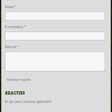
n
e
n
Naam *
E-mailadres *
Bericht *
Verstuur reactie
REACTIES
Er zijn geen reacties geplaatst.