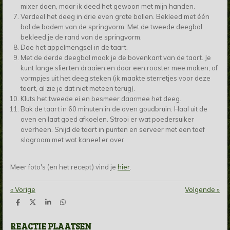
mixer doen, maar ik deed het gewoon met mijn handen.
Verdeel het deeg in drie even grote ballen. Bekleed met één
bal de bodem van de springvorm. Met de tweede deegbal
bekleed je de rand van de springvorm.
Doe het appelmengsel in de taart.
Met de derde deegbal maak je de bovenkant van de taart. Je
kunt lange slierten draaien en daar een rooster mee maken, of
vormpjes uit het deeg steken (ik maakte sterretjes voor deze
taart, al zie je dat niet meteen terug).
Kluts het tweede ei en besmeer daarmee het deeg.
Bak de taart in 60 minuten in de oven goudbruin. Haal uit de
oven en laat goed afkoelen. Strooi er wat poedersuiker
overheen. Snijd de taart in punten en serveer met een toef
slagroom met wat kaneel er over.
Meer foto's (en het recept) vind je
hier
.
«
Vorige
Volgende
»
D
D
S
D
e
e
h
e
l
e
a
l
REACTIE PLAATSEN
e
l
r
e