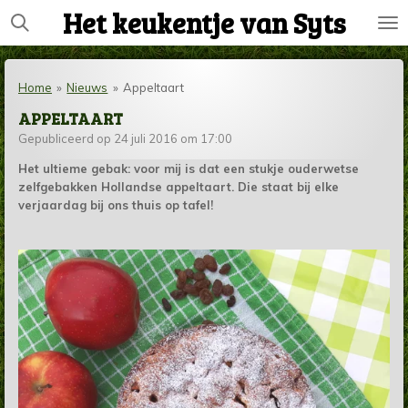
Het keukentje van Syts
Ga
direct
naar
de
Home
»
Nieuws
»
Appeltaart
hoofdinhoud
APPELTAART
Gepubliceerd op 24 juli 2016 om 17:00
Het ultieme gebak: voor mij is dat een stukje ouderwetse
zelfgebakken Hollandse appeltaart. Die staat bij elke
verjaardag bij ons thuis op tafel!