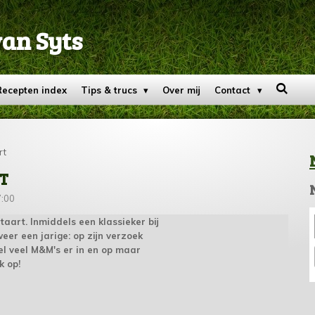
van Syts
Recepten index
Tips & trucs
Over mij
Contact
rt
T
7:00
taart. Inmiddels een klassieker bij
eer een jarige: op zijn verzoek
el veel M&M's er in en op maar
k op!