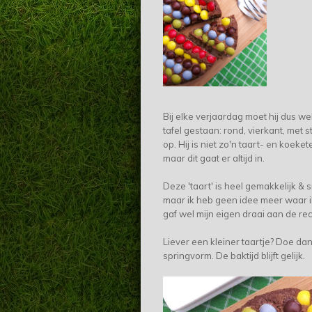
Bij elke verjaardag moet hij dus we
tafel gestaan: rond, vierkant, met s
op. Hij is niet zo'n taart- en koeket
maar dit gaat er altijd in.
Deze 'taart' is heel gemakkelijk & s
maar ik heb geen idee meer waar ik 
gaf wel mijn eigen draai aan de re
Liever een kleiner taartje? Doe da
springvorm. De baktijd blijft gelijk.