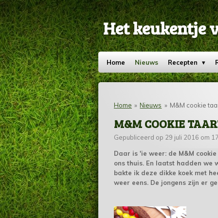
Ga
direct
Het keukentje 
naar
de
hoofdinhoud
Home
Nieuws
Recepten
Home
»
Nieuws
»
M&M cookie taa
M&M COOKIE TAAR
Gepubliceerd op 29 juli 2016 om 1
Daar is 'ie weer: de M&M cookie 
ons thuis. En laatst hadden we w
bakte ik deze dikke koek met he
weer eens. De jongens zijn er ge