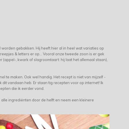
l worden gebakken. Hij heeft hier al in heel wat variaties op
treepjes & letters er op... Vooral onze tweede zoon is er gek
er (a
ppel-, kwark of slagroomtaart: hij laat het allemaal staan)
,
nel te maken. Ook wel handig. Het recept is niet van mijzelf -
dit vandaan heb. Er staan tig recepten voor op internet! Ik
cepten die ik eerder vond.
n alle ingrediënten door de helft en neem een kleinere