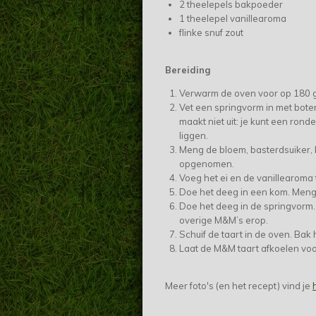
2 theelepels bakpoeder
1 theelepel vanillearoma
flinke snuf zout
Bereiding
Verwarm de oven voor op 180 
Vet een springvorm in met bote
maakt niet uit: je kunt een rond
liggen.
Meng de bloem, basterdsuiker, 
opgenomen.
Voeg het ei en de vanillearoma
Doe het deeg in een kom. Meng
Doe het deeg in de springvorm.
overige M&M’s erop.
Schuif de taart in de oven. Bak 
Laat de M&M taart afkoelen voor
Meer foto's (en het recept) vind je