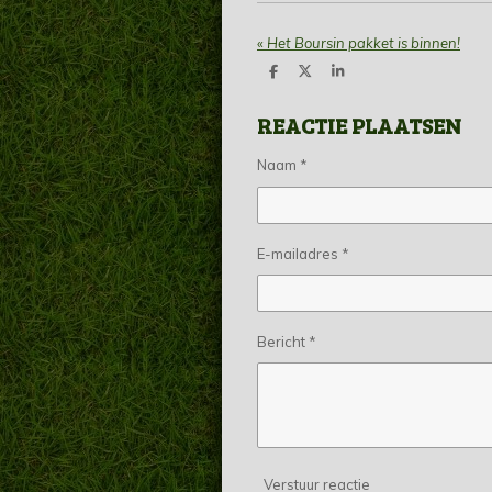
«
Het Boursin pakket is binnen!
D
D
S
e
e
h
l
e
a
REACTIE PLAATSEN
e
l
r
n
e
Naam *
E-mailadres *
Bericht *
Verstuur reactie