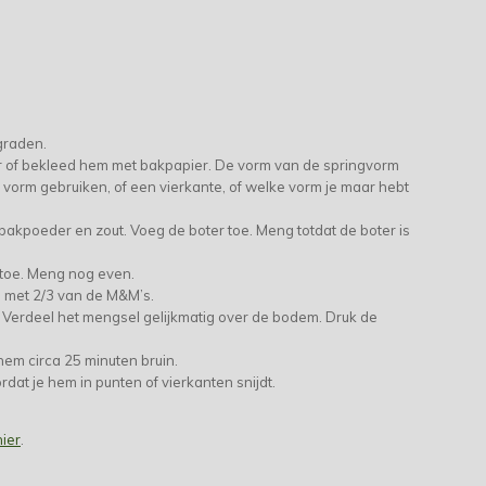
graden.
r of bekleed hem met bakpapier. De vorm van de springvorm
e vorm gebruiken, of een vierkante, of welke vorm je maar hebt
bakpoeder en zout. Voeg de boter toe. Meng totdat de boter is
 toe. Meng nog even.
 met 2/3 van de M&M’s.
 Verdeel het mengsel gelijkmatig over de bodem. Druk de
hem circa 25 minuten bruin.
dat je hem in punten of vierkanten snijdt.
hier
.