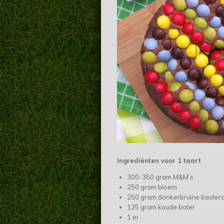
Ingrediënten voor 1 taart
300-350 gram M&M’s
250 gram bloem
250 gram donkerbruine basterd
125 gram koude boter
1 ei