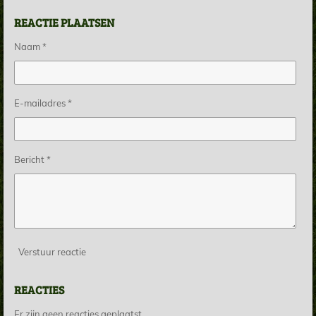
e
e
h
e
l
e
a
l
REACTIE PLAATSEN
e
l
r
e
n
e
n
Naam *
E-mailadres *
Bericht *
Verstuur reactie
REACTIES
Er zijn geen reacties geplaatst.