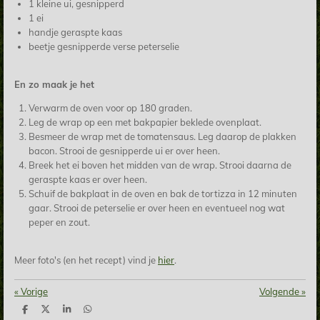
1 kleine ui, gesnipperd
1 ei
handje geraspte kaas
beetje gesnipperde verse peterselie
En zo maak je het
Verwarm de oven voor op 180 graden.
Leg de wrap op een met bakpapier beklede ovenplaat.
Besmeer de wrap met de tomatensaus. Leg daarop de plakken
bacon. Strooi de gesnipperde ui er over heen.
Breek het ei boven het midden van de wrap. Strooi daarna de
geraspte kaas er over heen.
Schuif de bakplaat in de oven en bak de tortizza in 12 minuten
gaar. Strooi de peterselie er over heen en eventueel nog wat
peper en zout.
Meer foto's (en het recept) vind je
hier
.
«
Vorige
Volgende
»
D
D
S
D