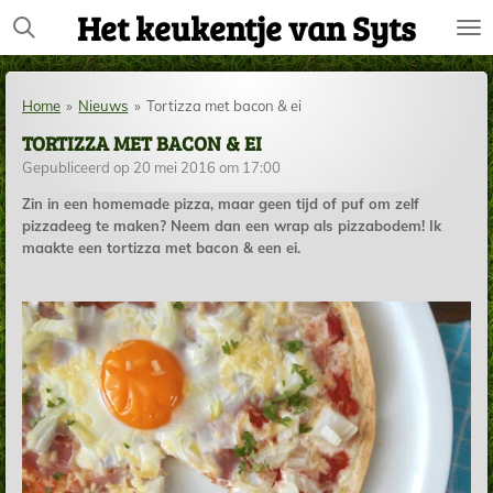
Het keukentje van Syts
Ga
direct
naar
de
Home
»
Nieuws
»
Tortizza met bacon & ei
hoofdinhoud
TORTIZZA MET BACON & EI
Gepubliceerd op 20 mei 2016 om 17:00
Zin in een homemade pizza, maar geen tijd of puf om zelf
pizzadeeg te maken? Neem dan een wrap als pizzabodem! Ik
maakte een tortizza met bacon & een ei.