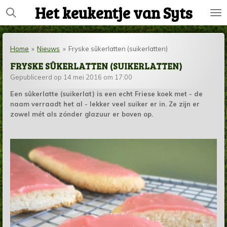
Het keukentje van Syts
Ga
direct
naar
de
Home
»
Nieuws
»
Fryske sûkerlatten (suikerlatten)
hoofdinhoud
FRYSKE SÛKERLATTEN (SUIKERLATTEN)
Gepubliceerd op 14 mei 2016 om 17:00
Een sûkerlatte (suikerlat) is een echt Friese koek met - de
naam verraadt het al - lekker veel suiker er in. Ze zijn er
zowel mét als zónder glazuur er boven op.