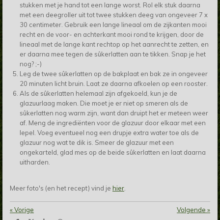
stukken met je hand tot een lange worst. Rol elk stuk daarna
met een deegroller uit tot twee stukken deeg van ongeveer 7 x
30 centimeter. Gebruik een lange lineaal om de zijkanten mooi
recht en de voor- en achterkant mooi rond te krijgen, door de
lineaal met de lange kant rechtop op het aanrecht te zetten, en
er daarna mee tegen de sûkerlatten aan te tikken. Snap je het
nog? ;-)
Leg de twee sûkerlatten op de bakplaat en bak ze in ongeveer
20 minuten licht bruin. Laat ze daarna afkoelen op een rooster.
Als de sûkerlatten helemaal zijn afgekoeld, kun je de
glazuurlaag maken. Die moet je er niet op smeren als de
sûkerlatten nog warm zijn, want dan druipt het er meteen weer
af. Meng de ingrediënten voor de glazuur door elkaar met een
lepel. Voeg eventueel nog een drupje extra water toe als de
glazuur nog wat te dik is. Smeer de glazuur met een
ongekarteld, glad mes op de beide sûkerlatten en laat daarna
uitharden.
Meer foto's (en het recept) vind je
hier
.
«
Vorige
Volgende
»