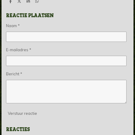
D
D
S
D
e
e
h
e
l
e
a
l
REACTIE PLAATSEN
e
l
r
e
n
e
n
Naam *
E-mailadres *
Bericht *
Verstuur reactie
REACTIES