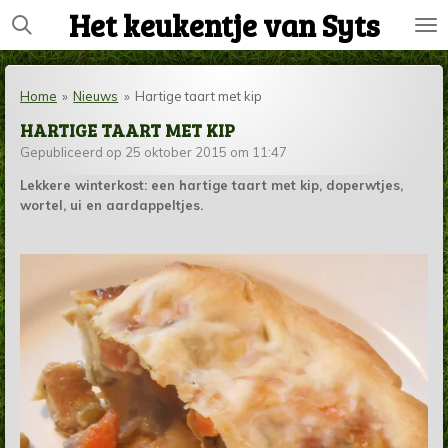
Het keukentje van Syts
Ga
direct
naar
de
Home
»
Nieuws
»
Hartige taart met kip
hoofdinhoud
HARTIGE TAART MET KIP
Gepubliceerd op 25 oktober 2015 om 11:47
Lekkere winterkost: een hartige taart met kip, doperwtjes,
wortel, ui en aardappeltjes.