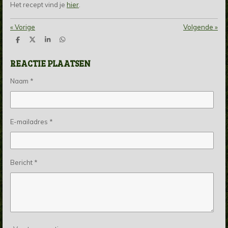
Het recept vind je
hier
.
«
Vorige
Volgende
»
D
D
S
D
e
e
h
e
l
e
a
l
REACTIE PLAATSEN
e
l
r
e
n
e
n
Naam *
E-mailadres *
Bericht *