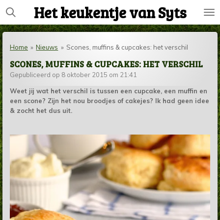
Het keukentje van Syts
Ga
direct
naar
de
Home
»
Nieuws
»
Scones, muffins & cupcakes: het verschil
hoofdinhoud
SCONES, MUFFINS & CUPCAKES: HET VERSCHIL
Gepubliceerd op 8 oktober 2015 om 21:41
Weet jij wat het verschil is tussen een cupcake, een muffin en
een scone? Zijn het nou broodjes of cakejes? Ik had geen idee
& zocht het dus uit.