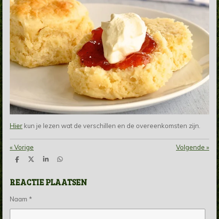
Hier
kun je lezen wat de verschillen en de overeenkomsten zijn.
«
Vorige
Volgende
»
D
D
S
D
e
e
h
e
l
e
a
l
REACTIE PLAATSEN
e
l
r
e
n
e
n
Naam *