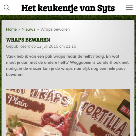
Het keukentje van Syts
Ga
direct
naar
de
Home
»
Nieuws
»
Wraps bewaren
hoofdinhoud
WRAPS BEWAREN
Gepubliceerd op 12 juli 2015 om 21:16
Vaak heb ik van een pak wraps maar de helft nodig. En wat
moet je dan met de andere helft? Weggooien is zonde & ook niet
nodig: in de vriezer kun je de wraps namelijk nog een hele poos
bewaren!