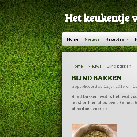
Ga
direct
Het keukentje 
naar
de
hoofdinhoud
Home
Nieuws
Recepten
Home
»
Nieuws
»
Blind bakken
BLIND BAKKEN
Gepubliceerd op 12 juli 2015 om 1
Blind bakken: wat is het, wat vo
leest er hier alles over. En nee,
blinddoek voor ;-)