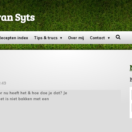
van Syts
Recepten index
Tips & trucs
Over mij
Contact
3:49
or nu heeft het & hoe doe je dat? Je
 het is niet bakken met een