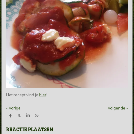
Het recept vind je
hier
!
«
Vorige
Volgende
»
D
D
S
D
e
e
h
e
l
e
a
l
REACTIE PLAATSEN
e
l
r
e
n
e
n