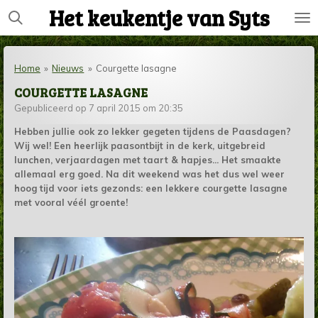
Het keukentje van Syts
Ga
direct
naar
de
Home
»
Nieuws
»
Courgette lasagne
hoofdinhoud
COURGETTE LASAGNE
Gepubliceerd op 7 april 2015 om 20:35
Hebben jullie ook zo lekker gegeten tijdens de Paasdagen?
Wij wel! Een heerlijk paasontbijt in de kerk, uitgebreid
lunchen, verjaardagen met taart & hapjes... Het smaakte
allemaal erg goed. Na dit weekend was het dus wel weer
hoog tijd voor iets gezonds: een lekkere courgette lasagne
met vooral véél groente!