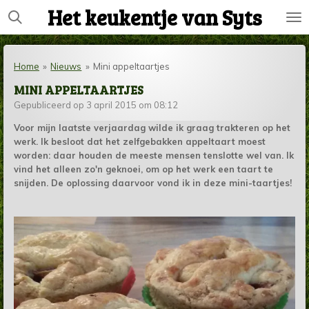
Het keukentje van Syts
Ga
direct
naar
de
Home
»
Nieuws
»
Mini appeltaartjes
hoofdinhoud
MINI APPELTAARTJES
Gepubliceerd op 3 april 2015 om 08:12
Voor mijn laatste verjaardag wilde ik graag trakteren op het
werk. Ik besloot dat het zelfgebakken appeltaart moest
worden: daar houden de meeste mensen tenslotte wel van. Ik
vind het alleen zo'n geknoei, om op het werk een taart te
snijden. De oplossing daarvoor vond ik in deze mini-taartjes!